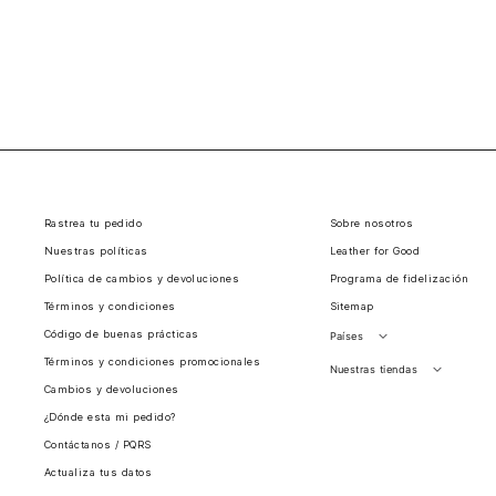
Rastrea tu pedido
Sobre nosotros
Nuestras políticas
Leather for Good
Política de cambios y devoluciones
Programa de fidelización
Términos y condiciones
Sitemap
Código de buenas prácticas
Países
Términos y condiciones promocionales
Perú
Nuestras tiendas
Cambios y devoluciones
Colombia
Santiago, Chile
¿Dónde esta mi pedido?
Panamá
Contáctanos / PQRS
Guatemala
Actualiza tus datos
Estados unidos