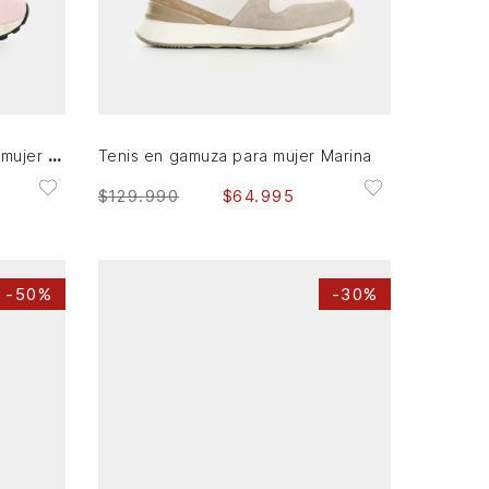
35
36
37
38
39
40
41
AGREGAR AL CARRITO
Tenis de cuero carnaza para mujer Sahara
Tenis en gamuza para mujer Marina
$
129
.
990
$
64
.
995
-
50%
-
30%