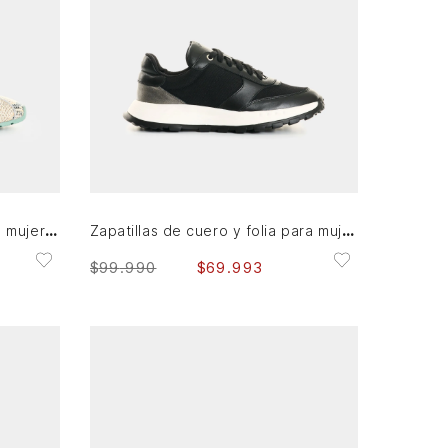
35
36
39
40
AGREGAR AL CARRITO
Zapatillas de cuero folia para mujer Savanna
Zapatillas de cuero y folia para mujer Ocaso
$
99
.
990
$
69
.
993