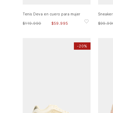
Tenis Deva en cuero para mujer
$
119
.
990
$
59
.
995
$
99
.
99
-
20%