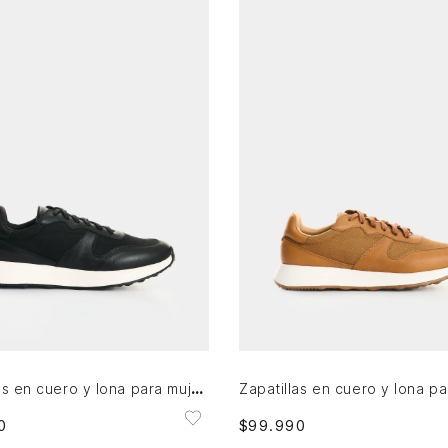
5
36
37
38
39
40
35
36
37
38
39
40
AGREGAR AL CARRITO
AGREGAR AL CARRITO
Zapatillas en cuero y lona para mujer Ocaso 2
0
$
99
.
990