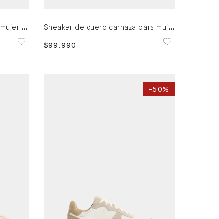
Tenis de cuero carnaza para mujer Sahara
Sneaker de cuero carnaza para mujer Savanna stitch
$
99
.
990
-
50%