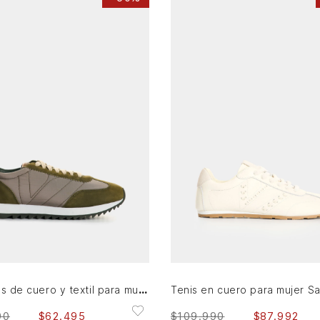
40
AGREGAR AL CARRITO
AGREGAR AL CARRITO
Zapatillas de cuero y textil para mujer Flora
90
$
62
.
495
$
109
.
990
$
87
.
992