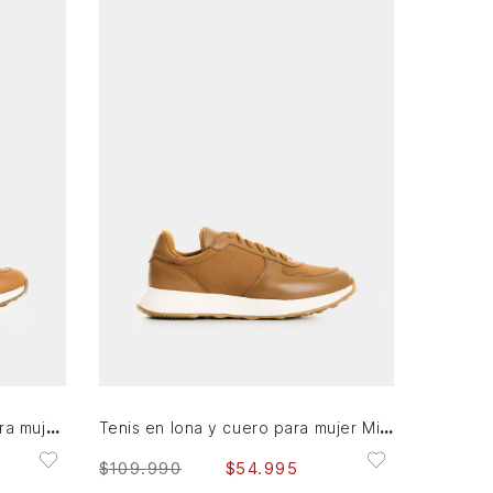
41
36
AGREGAR AL CARRITO
Zapatillas en cuero y lona para mujer Ocaso 2
Tenis en lona y cuero para mujer Miski
$
109
.
990
$
54
.
995