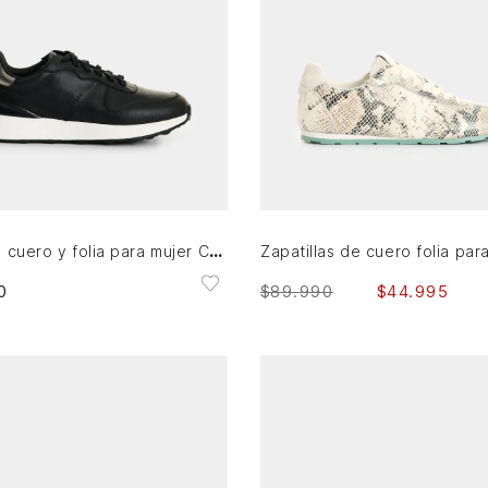
36
37
38
39
40
41
41
AGREGAR AL CARRITO
AGREGAR AL CARRITO
Tenis de cuero y folia para mujer Cooper
0
$
89
.
990
$
44
.
995