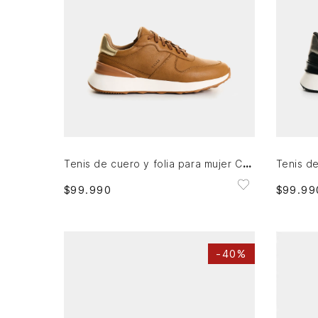
35
36
37
39
40
41
35
AGREGAR AL CARRITO
Tenis de cuero y folia para mujer Cooper
$
99
.
990
$
99
.
99
-
40%