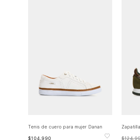
35
36
37
38
39
40
AGREGAR AL CARRITO
Tenis de cuero para mujer Danan
$
104
.
990
$
124
.
9