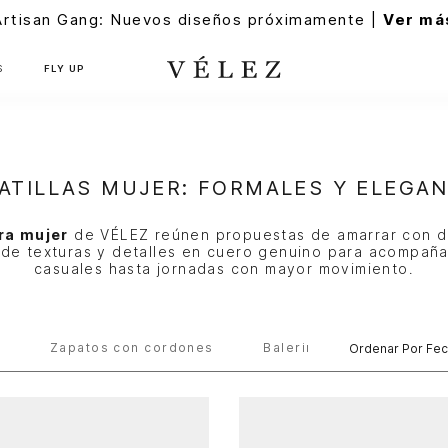
Artisan Gang: Nuevos diseños próximamente |
Ver má
S
FLY UP
ATILLAS MUJER: FORMALES Y ELEGA
ra mujer
de VÉLEZ reúnen propuestas de amarrar con d
de texturas y detalles en cuero genuino para acompaña
casuales hasta jornadas con mayor movimiento.
s
Zapatos con cordones
Balerinas
Ordenar Por
Fec