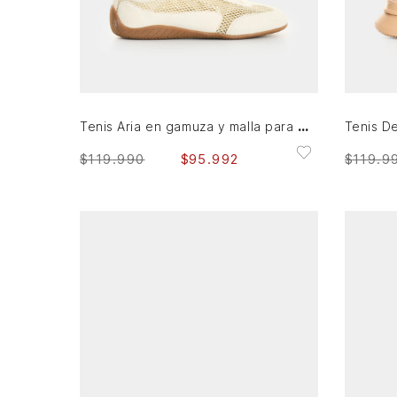
39
AGREGAR AL CARRITO
Tenis Aria en gamuza y malla para mujer
Tenis D
$
119
.
990
$
95
.
992
$
119
.
9