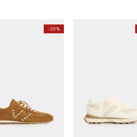
-
20%
37
38
39
35
36
37
38
39
40
AGREGAR AL CARRITO
AGREGAR AL CARRITO