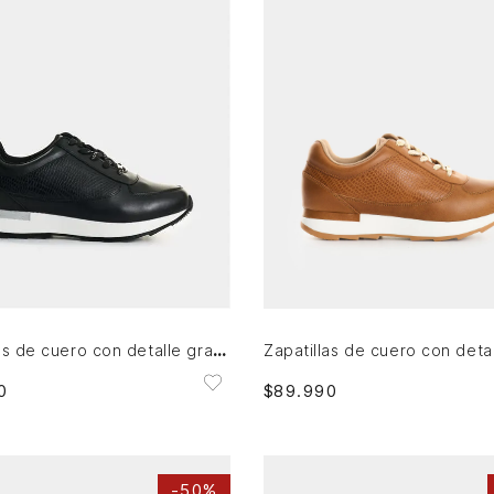
6
37
38
39
40
41
35
36
40
41
AGREGAR AL CARRITO
AGREGAR AL CARRITO
Zapatillas de cuero con detalle grabado para mujer Tropical 2
0
$
89
.
990
-
50%