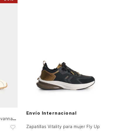
37
38
39
AGREGAR AL CARRITO
Envío Internacional
Tenis en cuero para mujer Savanna grain stitch
Zapatillas Vitality para mujer Fly Up