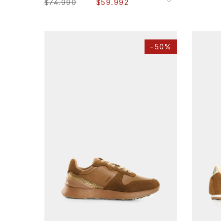
$
74
.
990
$
59
.
992
-
50%
35
36
39
AGREGAR AL CARRITO