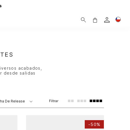
s
NTES
iversos acabados,
r desde salidas
Filtrar
ha De Release
-
50%