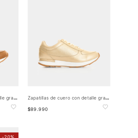
36
37
39
40
AGREGAR AL CARRITO
Zapatillas de cuero con detalle grabado para mujer Tropical 2
Zapatillas de cuero con detalle grabado para mujer Tropical 2
$
89
.
990
-
20%