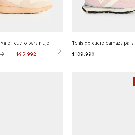
35
36
38
39
37
39
AGREGAR AL CARRITO
AGREGAR AL CARRITO
eva en cuero para mujer
$
109
.
990
90
$
95
.
992