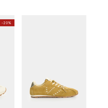
-
20%
35
36
37
38
39
40
AGREGAR AL CARRITO