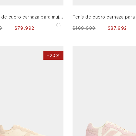
Sneaker de cuero carnaza para mujer Savanna stitch
0
$
79
.
992
$
109
.
990
$
87
.
992
-
20%