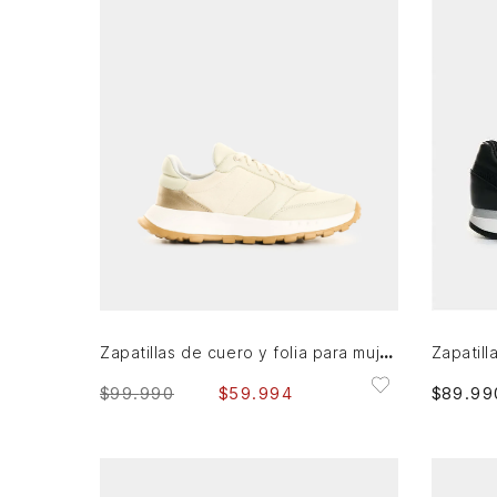
35
3
AGREGAR AL CARRITO
Zapatillas de cuero y folia para mujer Ocaso
$
99
.
990
$
59
.
994
$
89
.
99