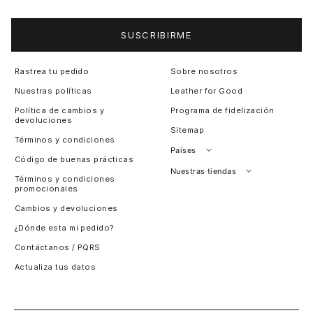
SUSCRIBIRME
Rastrea tu pedido
Sobre nosotros
Nuestras políticas
Leather for Good
Política de cambios y
Programa de fidelización
devoluciones
Sitemap
Términos y condiciones
Países
Código de buenas prácticas
Perú
Nuestras tiendas
Términos y condiciones
promocionales
Colombia
Santiago, Chile
Cambios y devoluciones
Panamá
¿Dónde esta mi pedido?
Guatemala
Contáctanos / PQRS
Estados unidos
Actualiza tus datos
Costa Rica
El Salvador