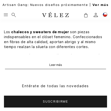
Artisan Gang: Nuevos diseños próximamente |
Ver más
Los
chalecos y sweaters de mujer
son piezas
indispensables en el clóset femenino. Confeccionados
en fibras de alta calidad, aportan abrigo y al mismo
tiempo realzan la silueta con diferentes cortes.
Descubre aquí un
chaleco tejido mujer
de inspiración
artesanal o un
sweater mujer
tejido con acabados
Leer más
delicados.
Sweaters de mujer
Un
sweater para mujer
de Vélez es elegante y
Entérate de todas las novedades
práctico, ideal para acompañar jeans, faldas o
pantalones de sastre. En colores neutros o tonos
vibrantes, resultan excelentes para ambientes laborales,
SUSCRIBIRME
mientras que los de textura gruesa se adaptan mejor a
jornadas casuales y momentos de descanso.