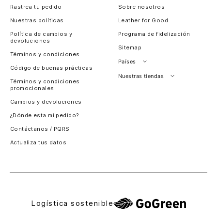
Rastrea tu pedido
Sobre nosotros
Chalecos y sweaters de moda para mujer
Nuestras políticas
Leather for Good
Los
chalecos de mujer
están viviendo un regreso
Política de cambios y
Programa de fidelización
triunfal como capa intermedia, por ello, tendrás
devoluciones
chalecos de mujer
tejidos que marcan tendencia al dar
Sitemap
Términos y condiciones
un aire bohemio y moderno. Además, los
chalecos para
Países
mujer
toman protagonismo al hacer match con blusas,
Código de buenas prácticas
camisas y otras elecciones.
Perú
Nuestras tiendas
Términos y condiciones
promocionales
Colombia
Santiago, Chile
Resumiendo, los
chalecos y sweaters de moda para
mujer
consiguen equilibrar el confort y el diseño,
Cambios y devoluciones
Panamá
logrando que cada look transmita autenticidad. ¿Ya
¿Dónde esta mi pedido?
Guatemala
tienes tus favoritos? Compra en Vélez ahora.
Contáctanos / PQRS
Estados unidos
Actualiza tus datos
Costa Rica
El Salvador
Logística sostenible