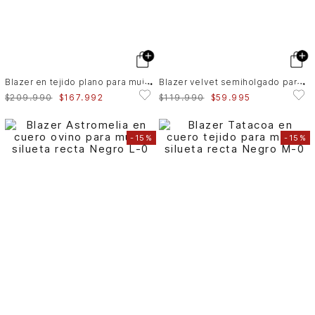
B
lazer en tejido plano para mujer Tika
B
lazer velvet semiholgado para mujer Efos
$
209
.
990
$
167
.
992
$
119
.
990
$
59
.
995
-
15%
-
15%