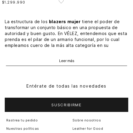
$
1
.
299
.
990
La estructura de los
blazers mujer
tiene el poder de
transformar un conjunto básico en una propuesta de
autoridad y buen gusto. En VÉLEZ, entendemos que esta
prenda es el pilar de un armario funcional, por lo cual
empleamos cuero de la más alta categoría en su
fabricación. De este modo, al adquirir un
blazer cuero
mujer
, estás sumando a tu colección una pieza que
Leer más
gana carácter con el paso del tiempo, adaptándose a tu
ritmo de vida con total naturalidad.
Blazers mujer: calidad que justifica la inversión
Entérate de todas las novedades
A diferencia de las opciones sintéticas, los
blazers
mujer
de cuero auténtico proporcionan una
transpirabilidad y una textura imposibles de replicar.
SUSCRIBIRME
Cada detalle, de los forros internos a los botones, está
pensado para brindar una experiencia de uso
inigualable. Es por esto que nuestras clientas valoran la
Rastrea tu pedido
Sobre nosotros
robustez de las costuras y la suavidad del material,
Nuestras políticas
Leather for Good
factores que aseguran que la prenda permanezca