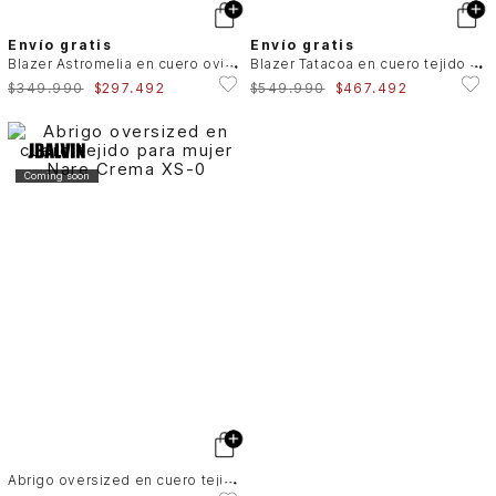
Envío gratis
Envío gratis
B
lazer Astromelia en cuero ovino para mujer silueta recta
B
lazer Tatacoa en cuero tejido para mujer silueta recta
$
349
.
990
$
297
.
492
$
549
.
990
$
467
.
492
Coming soon
A
brigo oversized en cuero tejido para mujer Nare