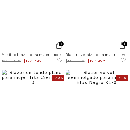
Vestido blazer para mujer Linde
Blazer oversize para mujer Linde
$
155
.
990
$
124
.
792
$
159
.
990
$
127
.
992
-
20%
-
50%