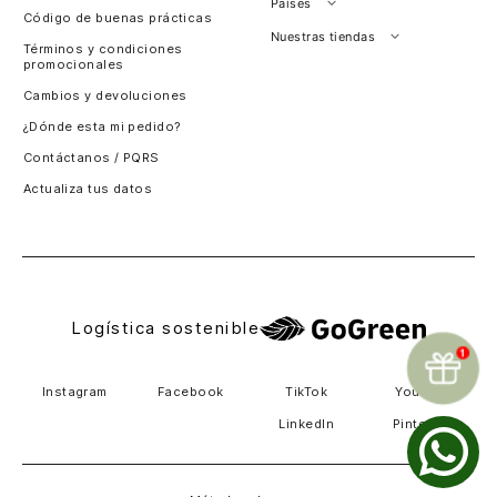
Países
Código de buenas prácticas
Perú
Nuestras tiendas
Términos y condiciones
promocionales
Colombia
Santiago, Chile
Cambios y devoluciones
Panamá
¿Dónde esta mi pedido?
Guatemala
Contáctanos / PQRS
Estados unidos
Actualiza tus datos
Costa Rica
El Salvador
Logística sostenible
Instagram
Facebook
TikTok
Youtube
LinkedIn
Pinterest