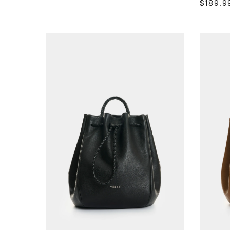
$
189
.
9
Única