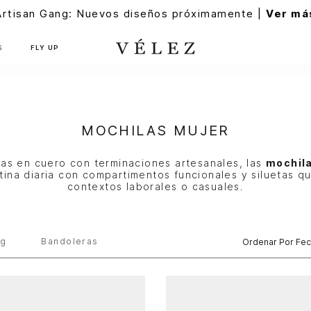
Artisan Gang: Nuevos diseños próximamente |
Ver má
S
FLY UP
MOCHILAS MUJER
as en cuero con terminaciones artesanales, las
mochila
utina diaria con compartimentos funcionales y siluetas q
contextos laborales o casuales.
ng
Bandoleras
Ordenar Por
Fec