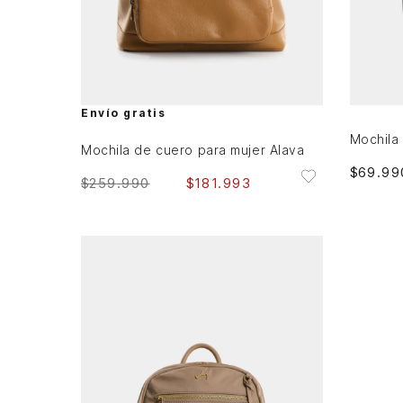
Única
AGREGAR AL CARRITO
Envío gratis
Mochila de cuero para mujer Alava
$
69
.
99
$
259
.
990
$
181
.
993