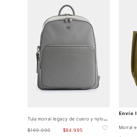
Única
AGREGAR AL CARRITO
Envío 
Tula morral legacy de cuero y nylon para mujer tag para viaje
Morral 
$
169
.
990
$
84
.
995