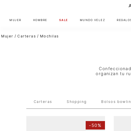
MUJER
HOMBRE
SALE
MUNDO VÉLEZ
REGALO
Mujer
Carteras
Mochilas
Confeccionad
organizan tu r
Carteras
Shopping
Bolsos bowli
-
50%