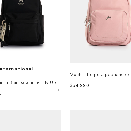
Única
Única
AGREGAR AL CARRITO
AGREGAR AL CARRITO
Internacional
mini Star para mujer Fly Up
$
54
.
990
0