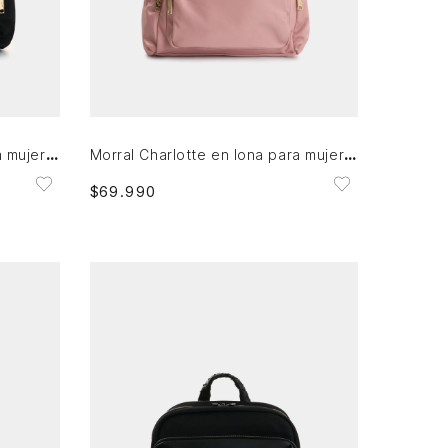
Única
AGREGAR AL CARRITO
Morral Charlotte en lona para mujer casual
Morral Charlotte en lona para mujer casual
$
69
.
990