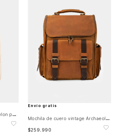
Única
AGREGAR AL CARRITO
Envío gratis
Mochila Marfilo de cuero y nylon para mujer manija trenzada
Mochila de cuero vintage Archaeology
$
259
.
990