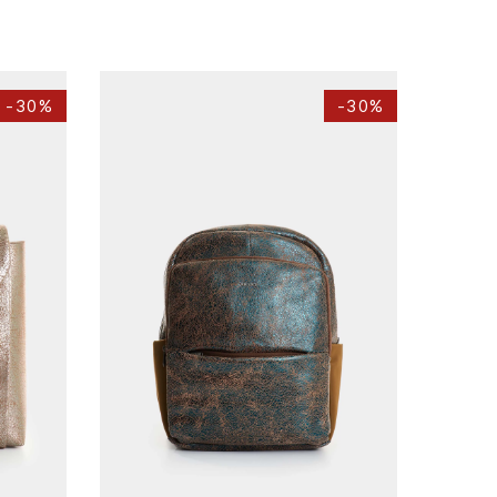
-
30%
-
30%
Única