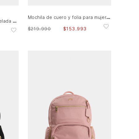
AGREGAR AL CARRITO
Mochila de cuero y folia para mujer Ryn
Mochila de cuero folia craquelada para mujer Thalia
$
219
.
990
$
153
.
993