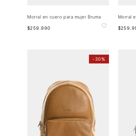
AGREGAR AL CARRITO
Morral en cuero para mujer Bruma
Morral 
$
259
.
990
$
259
.
9
-
30%