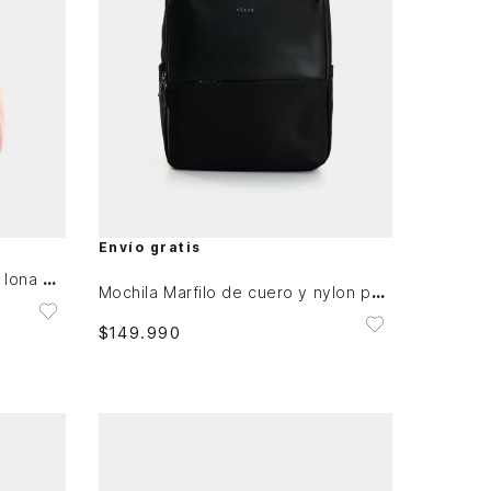
Única
AGREGAR AL CARRITO
Envío gratis
Mochila Púrpura pequeño de lona para mujer manija cuero
Mochila Marfilo de cuero y nylon para mujer manija trenzada
$
149
.
990