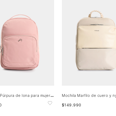
Única
Única
AGREGAR AL CARRITO
AGREGAR AL CARRITO
Mochila Púrpura de lona para mujer manija cuero
0
$
149
.
990