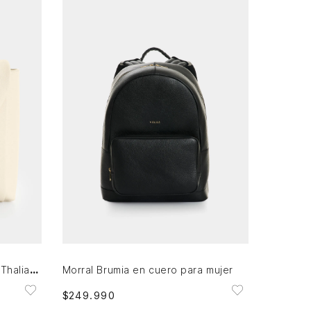
Única
AGREGAR AL CARRITO
Mochila de cuero para mujer Thalia Monogram
Morral Brumia en cuero para mujer
$
249
.
990