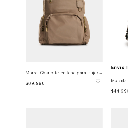
Única
AGREGAR AL CARRITO
Envío 
Morral Charlotte en lona para mujer casual
Mochila 
$
69
.
990
$
44
.
99