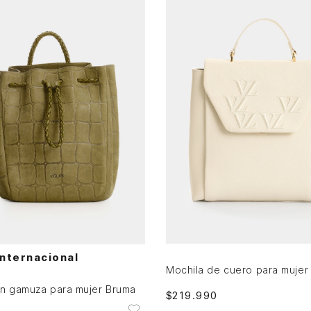
Única
Única
AGREGAR AL CARRITO
AGREGAR AL CARRITO
Internacional
en gamuza para mujer Bruma
$
219
.
990