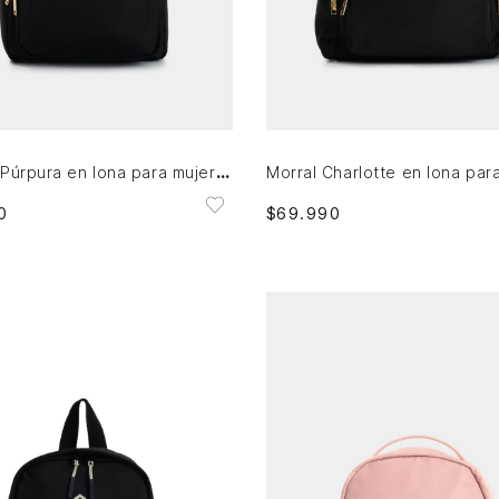
Única
Única
AGREGAR AL CARRITO
AGREGAR AL CARRITO
Mochila Púrpura en lona para mujer casual
0
$
69
.
990