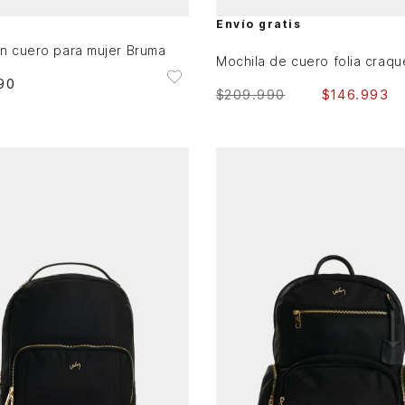
AGREGAR AL CARRITO
AGREGAR AL CARRITO
Envío gratis
en cuero para mujer Bruma
90
$
209
.
990
$
146
.
993