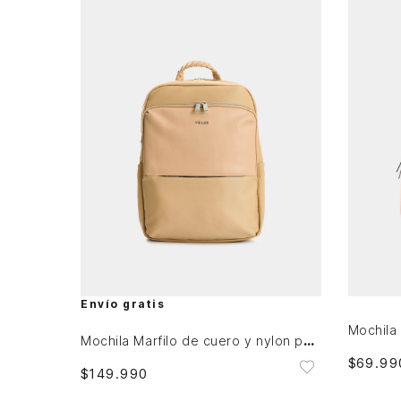
Única
AGREGAR AL CARRITO
Envío gratis
Mochila Marfilo de cuero y nylon para mujer manija trenzada
$
69
.
99
$
149
.
990