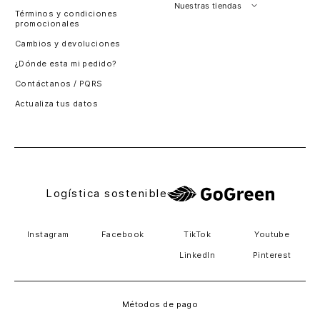
Perú
Nuestras tiendas
Términos y condiciones
promocionales
Colombia
Santiago, Chile
Cambios y devoluciones
Panamá
¿Dónde esta mi pedido?
Guatemala
Contáctanos / PQRS
Estados unidos
Actualiza tus datos
Costa Rica
El Salvador
Logística sostenible
Instagram
Facebook
TikTok
Youtube
LinkedIn
Pinterest
Métodos de pago