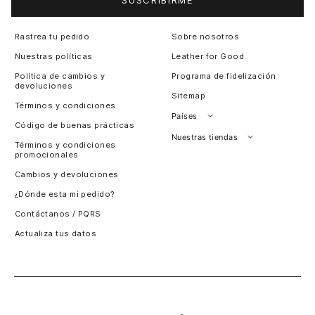
Rastrea tu pedido
Sobre nosotros
Nuestras políticas
Leather for Good
Política de cambios y
Programa de fidelización
devoluciones
Sitemap
Términos y condiciones
Países
Código de buenas prácticas
Perú
Nuestras tiendas
Términos y condiciones
promocionales
Colombia
Santiago, Chile
Cambios y devoluciones
Panamá
¿Dónde esta mi pedido?
Guatemala
Contáctanos / PQRS
Estados unidos
Actualiza tus datos
Costa Rica
El Salvador