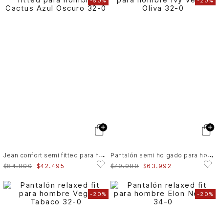
-
50%
-
20%
J
ean confort semi fitted para hombre Cactus
P
antalón semi holgado para hombre Ivy
$
84
.
990
$
42
.
495
$
79
.
990
$
63
.
992
-
20%
-
20%