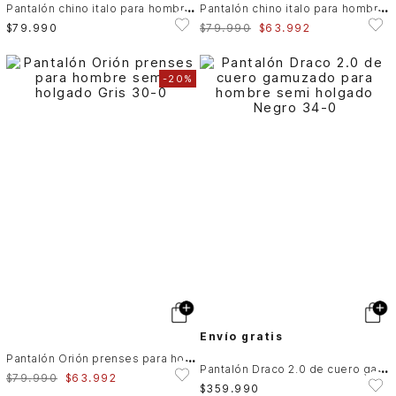
P
antalón chino italo para hombre semifitted
P
antalón chino italo para hombre semifitted
$
79
.
990
$
79
.
990
$
63
.
992
-
20%
Envío gratis
P
antalón Orión prenses para hombre semi holgado
P
antalón Draco 2.0 de cuero gamuzado para hombre semi holgado
$
79
.
990
$
63
.
992
$
359
.
990