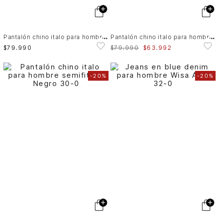
P
antalón chino italo para hombre semifitted
P
antalón chino italo para hombre semifitted
$
79
.
990
$
79
.
990
$
63
.
992
-
20%
-
20%