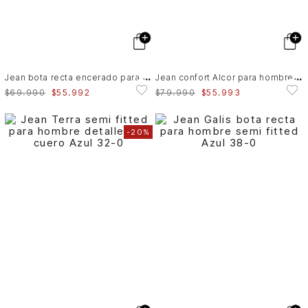
J
ean bota recta encerado para hombre Astra
J
ean confort Alcor para hombre Semi fitted
$
69
.
990
$
55
.
992
$
79
.
990
$
55
.
993
-
20%