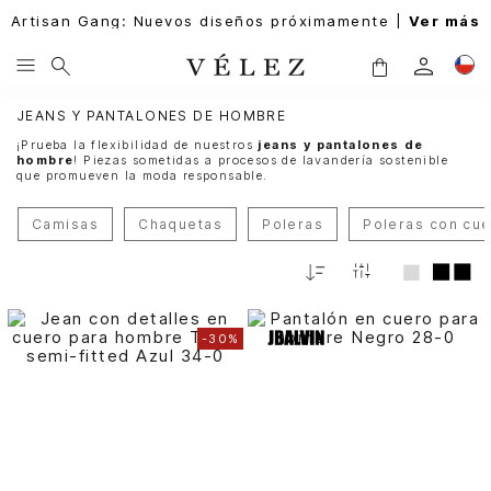
Artisan Gang: Nuevos diseños próximamente |
Ver más
JEANS Y PANTALONES DE HOMBRE
¡Prueba la flexibilidad de nuestros
jeans y pantalones de
hombre
! Piezas sometidas a procesos de lavandería sostenible
que promueven la moda responsable.
Camisas
Chaquetas
Poleras
Poleras con cue
Fecha
De
Release
-
30%