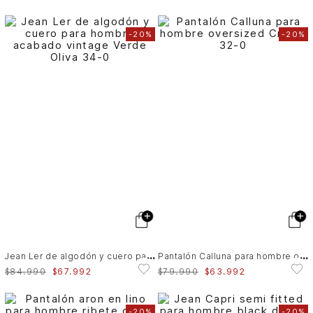
-
20%
-
20%
J
ean Ler de algodón y cuero para hombre acabado vintage
P
antalón Calluna para hombre oversized
$
84
.
990
$
67
.
992
$
79
.
990
$
63
.
992
-
20%
-
20%