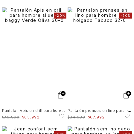
-
20%
-
20%
P
antalón Apis en drill para hombre silueta baggy
P
antalón prenses en lino para hombre fit holgado
$
79
.
990
$
63
.
992
$
84
.
990
$
67
.
992