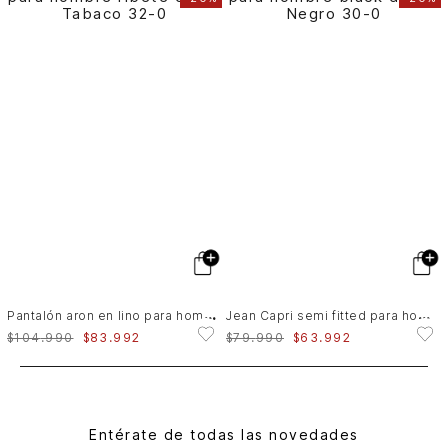
P
antalón aron en lino para hombre ribete cuero
J
ean Capri semi fitted para hombre black denim
$
104
.
990
$
83
.
992
$
79
.
990
$
63
.
992
Entérate de todas las novedades