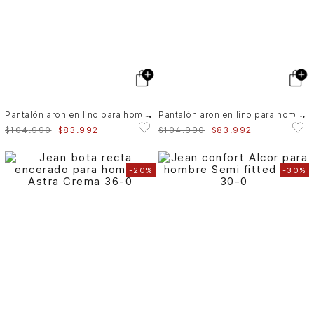
P
antalón aron en lino para hombre ribete cuero
P
antalón aron en lino para hombre ribete cuero
$
104
.
990
$
83
.
992
$
104
.
990
$
83
.
992
-
20%
-
30%