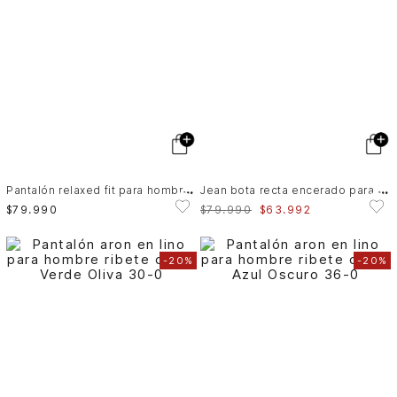
P
antalón relaxed fit para hombre Elon
J
ean bota recta encerado para hombre Elia
$
79
.
990
$
79
.
990
$
63
.
992
-
20%
-
20%