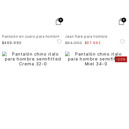
Pantalón en cuero para hombre
Jean flare para hombre
$
469
.
990
$
84
.
990
$
67
.
992
-
20%