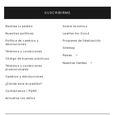
SUSCRIBIRME
Rastrea tu pedido
Sobre nosotros
Nuestras políticas
Leather for Good
Política de cambios y
Programa de fidelización
devoluciones
Sitemap
Términos y condiciones
Países
Código de buenas prácticas
Perú
Nuestras tiendas
Términos y condiciones
promocionales
Colombia
Santiago, Chile
Cambios y devoluciones
Panamá
¿Dónde esta mi pedido?
Guatemala
Contáctanos / PQRS
Estados unidos
Actualiza tus datos
Costa Rica
El Salvador