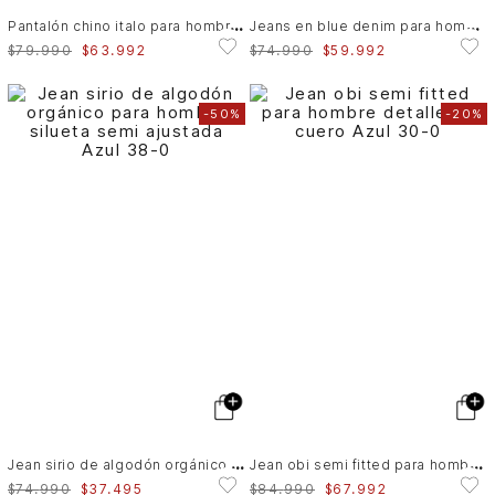
P
antalón chino italo para hombre semifitted
J
eans en blue denim para hombre Wisa
$
79
.
990
$
63
.
992
$
74
.
990
$
59
.
992
-
50%
-
20%
J
ean sirio de algodón orgánico para hombre silueta semi ajustada
J
ean obi semi fitted para hombre detalle en cuero
$
74
.
990
$
37
.
495
$
84
.
990
$
67
.
992