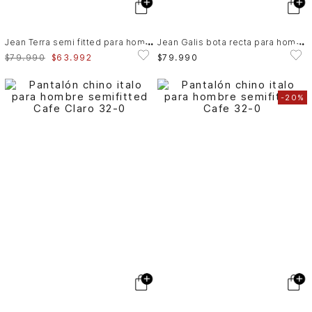
J
ean Terra semi fitted para hombre detalles en cuero
J
ean Galis bota recta para hombre semi fitted
$
79
.
990
$
63
.
992
$
79
.
990
-
20%