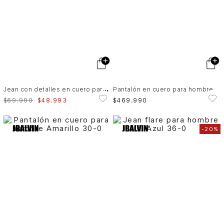
J
ean con detalles en cuero para hombre Thani semi-fitted
Pantalón en cuero para hombre
$
69
.
990
$
48
.
993
$
469
.
990
-
20%