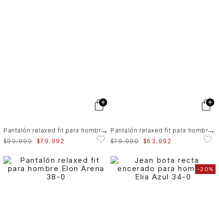
P
antalón relaxed fit para hombre Vega
P
antalón relaxed fit para hombre Elon
$
99
.
990
$
79
.
992
$
79
.
990
$
63
.
992
-
20%