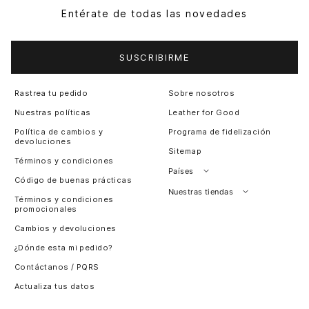
Entérate de todas las novedades
SUSCRIBIRME
Rastrea tu pedido
Sobre nosotros
Nuestras políticas
Leather for Good
Política de cambios y
Programa de fidelización
devoluciones
Sitemap
Términos y condiciones
Países
Código de buenas prácticas
Perú
Nuestras tiendas
Términos y condiciones
promocionales
Colombia
Santiago, Chile
Cambios y devoluciones
Panamá
¿Dónde esta mi pedido?
Guatemala
Contáctanos / PQRS
Estados unidos
Actualiza tus datos
Costa Rica
El Salvador