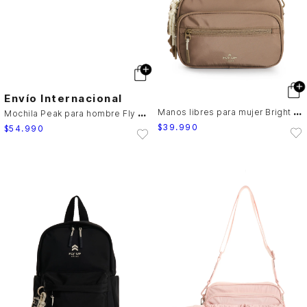
Envío Internacional
M
anos libres para mujer Bright Fly Up
M
ochila Peak para hombre Fly Up
$
39
.
990
$
54
.
990