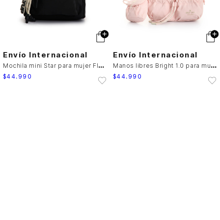
Envío Internacional
Envío Internacional
M
ochila mini Star para mujer Fly Up
M
anos libres Bright 1.0 para mujer Fly Up
$
44
.
990
$
44
.
990