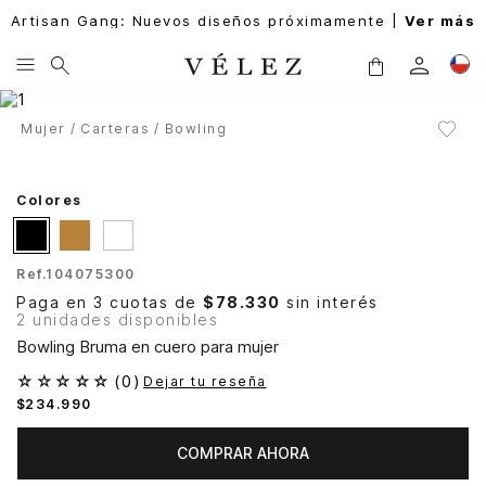
Artisan Gang: Nuevos diseños próximamente |
Ver más
Mujer
Carteras
Bowling
Colores
Ref.
104075300
Paga en 3 cuotas de
$78.330
sin interés
2 unidades disponibles
Bowling Bruma en cuero para mujer
☆
☆
☆
☆
☆
(
0
)
Dejar tu reseña
$
234
.
990
COMPRAR AHORA