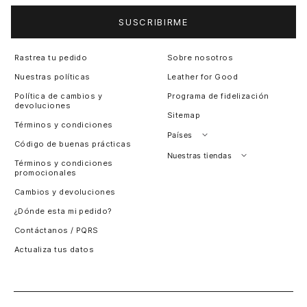
SUSCRIBIRME
Rastrea tu pedido
Sobre nosotros
Nuestras políticas
Leather for Good
Política de cambios y
Programa de fidelización
devoluciones
Sitemap
Términos y condiciones
Países
Código de buenas prácticas
Perú
Nuestras tiendas
Términos y condiciones
promocionales
Colombia
Santiago, Chile
Cambios y devoluciones
Panamá
¿Dónde esta mi pedido?
Guatemala
Contáctanos / PQRS
Estados unidos
Actualiza tus datos
Costa Rica
El Salvador