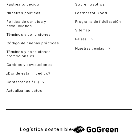
de lado una estética alineada con las tendencias
Rastrea tu pedido
Sobre nosotros
actuales. Descubre elecciones en cuero genuino de alta
Nuestras políticas
Leather for Good
calidad, amplios compartimentos, cierres de cremallera,
herrajes de primera y lo mejor: ¡la garantía de marca y el
Política de cambios y
Programa de fidelización
devoluciones
trabajo artesanal que solo VÉLEZ tiene!
Sitemap
Términos y condiciones
Elige las mochilas Fly Up para mujer que mejor
Países
Código de buenas prácticas
acompañen tu día y renueva tu imagencon piezas con
Perú
Nuestras tiendas
actitud.
Términos y condiciones
promocionales
Colombia
Santiago, Chile
Cambios y devoluciones
Panamá
¿Dónde esta mi pedido?
Guatemala
Contáctanos / PQRS
Estados unidos
Actualiza tus datos
Costa Rica
El Salvador
Logística sostenible