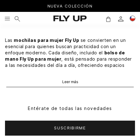
NUEVA COLECCIÓN
Las
mochilas para mujer Fly Up
se convierten en un
esencial para quienes buscan practicidad con un
enfoque moderno. Cada diseño, incluido el
bolso de
mano Fly Up para mujer
, está pensado para responder
a las necesidades del día a día, ofreciendo espacios
bien distribuidos y una estética que conecta con un
estilo de vida dinámico y en movimiento.
Leer más
A continuación, descubre las propuestas que hacen
parte de esta selección y encuentra la mochila que
mejor se adapta a tu ritmo.
Entérate de todas las novedades
Mochilas VÉLEZ
Las
mochilas VÉLEZ
dentro de la línea Fly Up destacan
SUSCRIBIRME
por su equilibrio entre diseño y funcionalidad. Son
modelos pensados para cómodos en cada uso, sin dejar