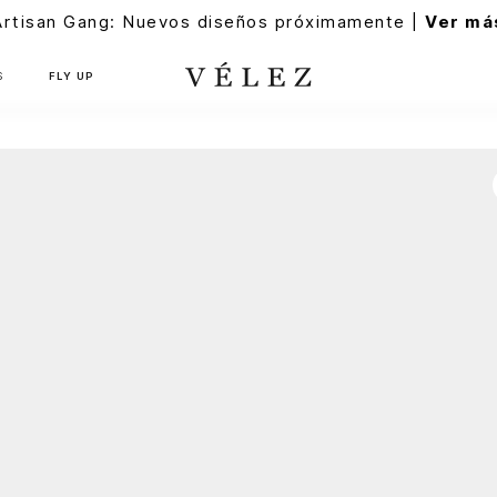
Artisan Gang: Nuevos diseños próximamente |
Ver má
S
FLY UP