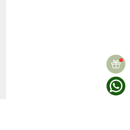
☆
☆
☆
☆
☆
Reseñas (
0
)