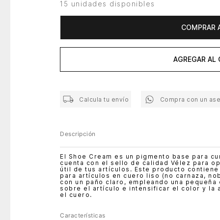
15 unidades disponibles
COMPRAR 
AGREGAR AL 
Calcula tu envío
Compra con un as
Descripción
El Shoe Cream es un pigmento base para curti
cuenta con el sello de calidad Vélez para op
útil de tus artículos. Este producto contiene
para artículos en cuero liso (no carnaza, no
con un paño claro, empleando una pequeña 
sobre el artículo e intensificar el color y la
el cuero.
Características