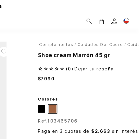
s
Complementos
Cuidados Del Cuero
Cuid
Shoe cream Marrón 45 gr
☆
☆
☆
☆
☆
(
0
)
Dejar tu reseña
$
7990
Colores
Ref.
103465706
Paga en 3 cuotas de
$2.663
sin interés