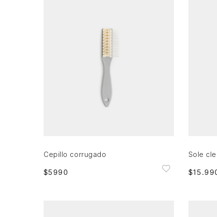
Única
AGREGAR AL CARRITO
Cepillo corrugado
Sole cl
$
5990
$
15
.
99