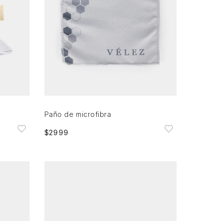
Única
AGREGAR AL CARRITO
Paño de microfibra
$
2999