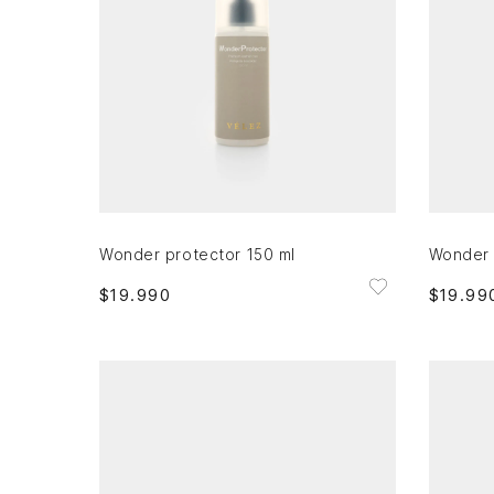
Única
AGREGAR AL CARRITO
Wonder protector 150 ml
Wonder 
$
19
.
990
$
19
.
99