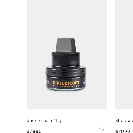
Única
AGREGAR AL CARRITO
Shoe cream 45gr
Shoe cr
$
7990
$
7990