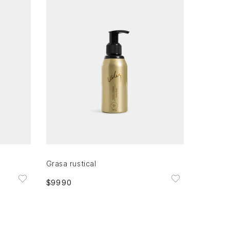
Única
AGREGAR AL CARRITO
Grasa rustical
$
9990