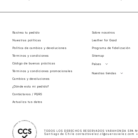
Rastrea tu pedido
Sobre nosotros
Nuestras políticas
Leather for Good
Política de cambios y devoluciones
Programa de fidelización
Términos y condiciones
Sitemap
Código de buenas prácticas
Países
Términos y condiciones promocionales
Perú
Nuestras tiendas
Cambios y devoluciones
Colombia
Santiago, Chile
¿Dónde esta mi pedido?
Panamá
Contáctanos / PQRS
Guatemala
Actualiza tus datos
Estados unidos
Costa Rica
El Salvador
TODOS LOS DERECHOS RESERVADOS VARAHONDA SPA NOTI
Santiago de Chile contactovelez.cl@cuerosvelez.com +5