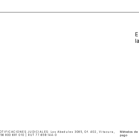
E
l
Métodos de
FICACIONES JUDICIALES: Los Abedules 3085, Of. 402, Vitacura,
6 800 681 010 | RUT 77.659.144-0
pago