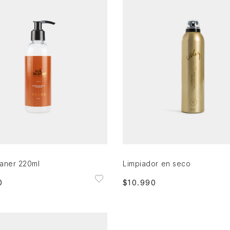
Única
Única
AGREGAR AL CARRITO
AGREGAR AL CARRITO
eaner 220ml
Limpiador en seco
0
$
10
.
990