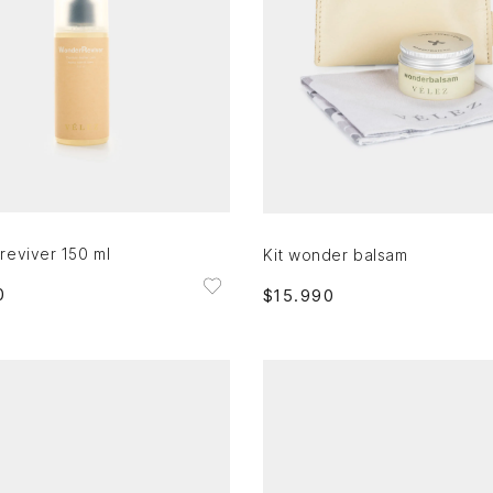
Única
AGREGAR AL CARRITO
AGREGAR AL CARRITO
reviver 150 ml
Kit wonder balsam
0
$
15
.
990