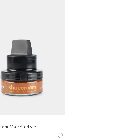
Única
AGREGAR AL CARRITO
eam Marrón 45 gr