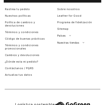
Rastrea tu pedido
Sobre nosotros
Nuestras políticas
Leather for Good
Política de cambios y
Programa de fidelización
devoluciones
Sitemap
Términos y condiciones
Países
Código de buenas prácticas
Perú
Nuestras tiendas
Términos y condiciones
promocionales
Colombia
Santiago, Chile
Cambios y devoluciones
Panamá
¿Dónde esta mi pedido?
Guatemala
Contáctanos / PQRS
Estados unidos
Actualiza tus datos
Costa Rica
El Salvador
Logística sostenible