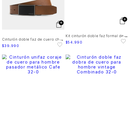
K
it cinturón doble faz formal de cuero para hombre doble opción herraje
C
inturón doble faz de cuero chapa
$
54
.
990
$
39
.
990