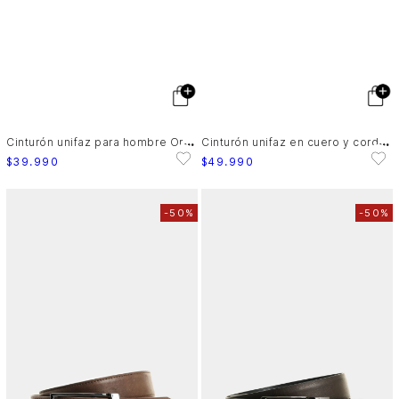
C
inturón unifaz para hombre Oregon cera
C
inturón unifaz en cuero y cordón para hombre Iskay
$
39
.
990
$
49
.
990
-
50%
-
50%