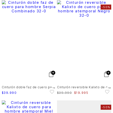
-
50%
C
inturón doble faz de cuero para hombre Serpia
C
inturón reversible Kalixto de cuero para hombre atemporal
$
39
.
990
$
39
.
990
$
19
.
995
-
50%