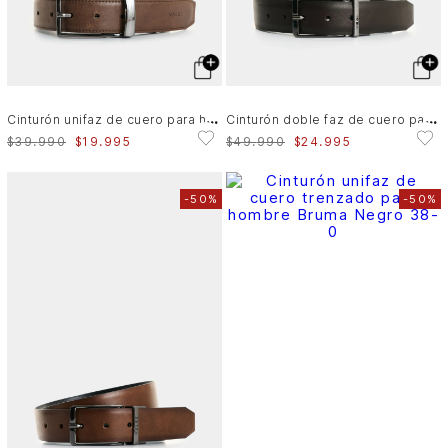
C
inturón doble faz de cuero para hombre Nila
C
inturón unifaz de cuero para hombre Sand
$
49
.
990
$
24
.
995
$
39
.
990
$
19
.
995
-
50%
-
50%