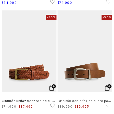
$
34
.
990
$
74
.
990
-
50%
-
50%
C
inturón unifaz trenzado de cuero para hombre Atlas
C
inturón doble faz de cuero para hombre Serpia
$
74
.
990
$
37
.
495
$
39
.
990
$
19
.
995