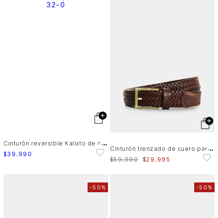
C
inturón reversible Kalixto de cuero para hombre atemporal
C
inturón trenzado de cuero para hombre Faro
$
39
.
990
$
59
.
990
$
29
.
995
-
50%
-
50%