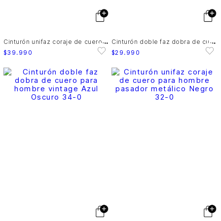
C
inturón unifaz coraje de cuero para hombre pasador metálico
C
inturón doble faz dobra de cuero para hombre vintage
$
39
.
990
$
29
.
990