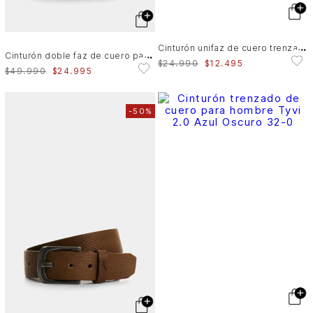
C
inturón unifaz de cuero trenzado para hombre Bruma
C
inturón doble faz de cuero para hombre Nila
$
24
.
990
$
12
.
495
$
49
.
990
$
24
.
995
-
50%