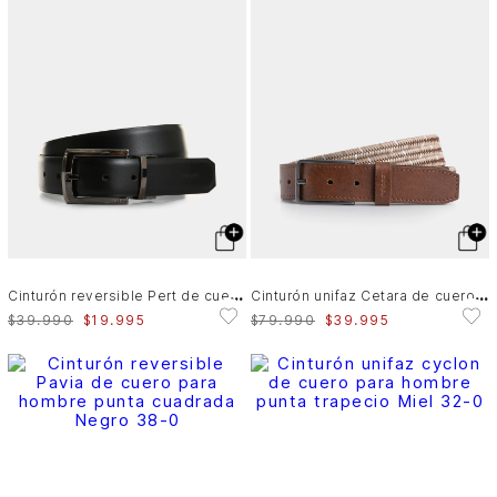
C
inturón reversible Pert de cuero para hombre abombado
C
inturón unifaz Cetara de cuero para hombre trenzado
$
39
.
990
$
19
.
995
$
79
.
990
$
39
.
995