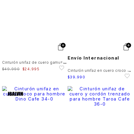
Envío Internacional
C
inturón unifaz de cuero gamuzado para hombre Breeze
$
49
.
990
$
24
.
995
C
inturón unifaz en cuero croco para hombre Dino
$
39
.
990