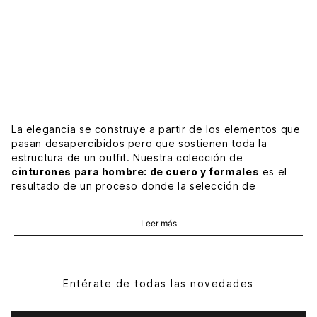
La elegancia se construye a partir de los elementos que
pasan desapercibidos pero que sostienen toda la
estructura de un outfit. Nuestra colección de
cinturones para hombre: de cuero y formales
es el
resultado de un proceso donde la selección de
materiales y la precisión técnica garantizan una pieza
que no solo es funcional, sino que aporta carácter y
Leer más
sobriedad.
Cinturón de hombre: el accesorio que
completa el look sin pedir atención
Entérate de todas las novedades
La verdadera sofisticación es discreta. Un buen
cinturón de hombre
es aquel que se integra de manera