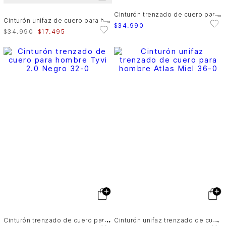
C
inturón trenzado de cuero para hombre Tyvi 2.0
C
inturón unifaz de cuero para hombre Kay
$
34
.
990
$
34
.
990
$
17
.
495
C
inturón trenzado de cuero para hombre Tyvi 2.0
C
inturón unifaz trenzado de cuero para hombre Atlas