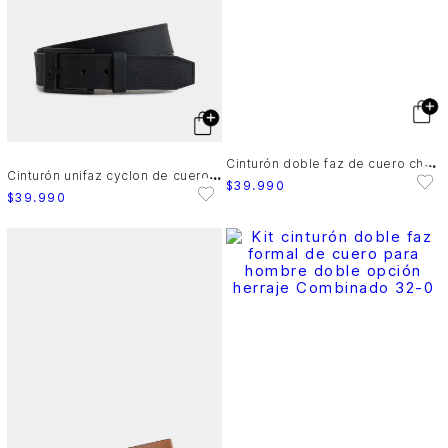
C
inturón doble faz de cuero chapa
C
inturón unifaz cyclon de cuero para hombre punta trapecio
$
39
.
990
$
39
.
990