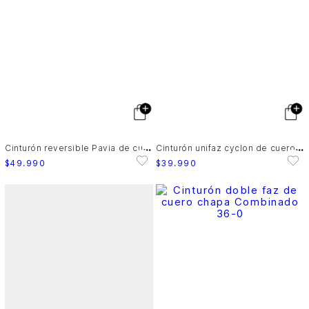
C
inturón reversible Pavia de cuero para hombre punta cuadrada
C
inturón unifaz cyclon de cuero para hombre punta trapecio
$
49
.
990
$
39
.
990