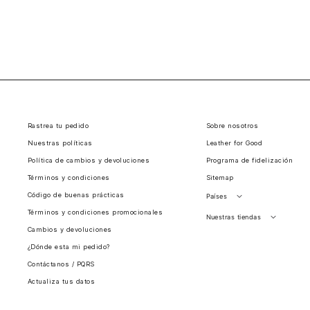
Rastrea tu pedido
Sobre nosotros
Nuestras políticas
Leather for Good
Política de cambios y devoluciones
Programa de fidelización
Términos y condiciones
Sitemap
Código de buenas prácticas
Países
Términos y condiciones promocionales
Perú
Nuestras tiendas
Cambios y devoluciones
Colombia
Santiago, Chile
¿Dónde esta mi pedido?
Panamá
Contáctanos / PQRS
Guatemala
Actualiza tus datos
Estados unidos
Costa Rica