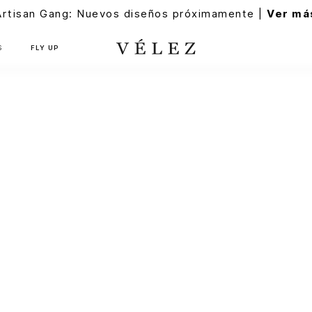
Artisan Gang: Nuevos diseños próximamente |
Ver má
S
FLY UP