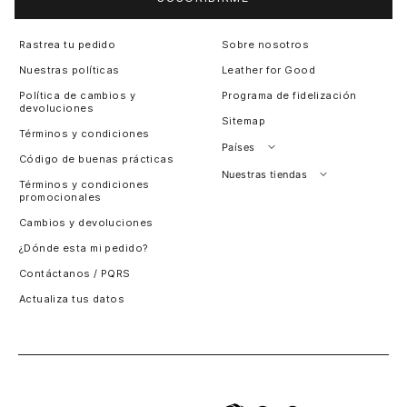
Rastrea tu pedido
Sobre nosotros
Nuestras políticas
Leather for Good
Política de cambios y
Programa de fidelización
devoluciones
Sitemap
Términos y condiciones
Países
Código de buenas prácticas
Perú
Nuestras tiendas
Términos y condiciones
promocionales
Colombia
Santiago, Chile
Cambios y devoluciones
Panamá
¿Dónde esta mi pedido?
Guatemala
Contáctanos / PQRS
Estados unidos
Actualiza tus datos
Costa Rica
El Salvador