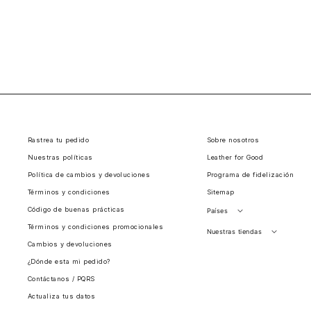
Rastrea tu pedido
Sobre nosotros
Nuestras políticas
Leather for Good
Política de cambios y devoluciones
Programa de fidelización
Términos y condiciones
Sitemap
Código de buenas prácticas
Países
Términos y condiciones promocionales
Perú
Nuestras tiendas
Cambios y devoluciones
Colombia
Santiago, Chile
¿Dónde esta mi pedido?
Panamá
Contáctanos / PQRS
Guatemala
Actualiza tus datos
Estados unidos