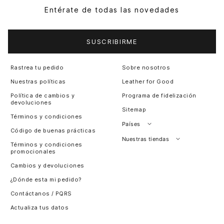
Entérate de todas las novedades
SUSCRIBIRME
Rastrea tu pedido
Sobre nosotros
Nuestras políticas
Leather for Good
Política de cambios y
Programa de fidelización
devoluciones
Sitemap
Términos y condiciones
Países
Código de buenas prácticas
Perú
Nuestras tiendas
Términos y condiciones
promocionales
Colombia
Santiago, Chile
Cambios y devoluciones
Panamá
¿Dónde esta mi pedido?
Guatemala
Contáctanos / PQRS
Estados unidos
Actualiza tus datos
Costa Rica
El Salvador