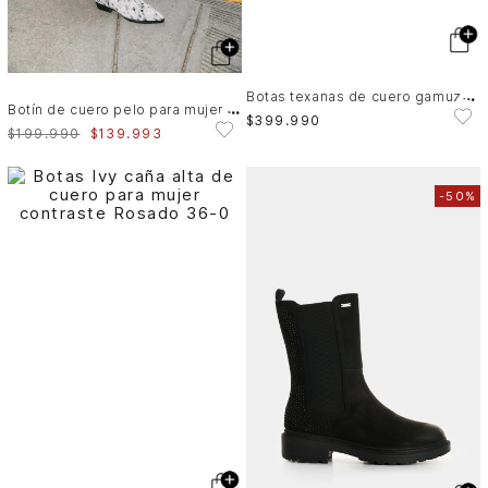
B
otas texanas de cuero gamuzado para mujer Aqua
B
otín de cuero pelo para mujer Nara cow
$
399
.
990
$
199
.
990
$
139
.
993
-
50%