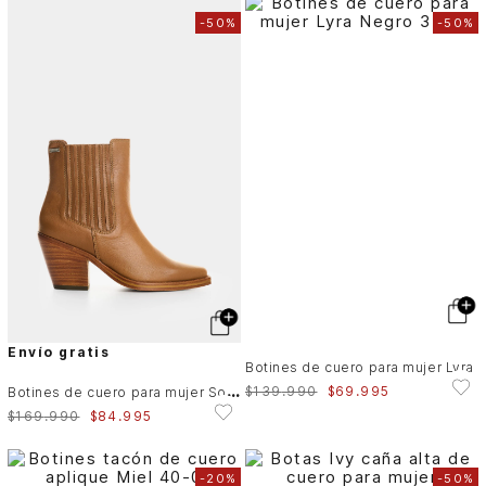
-
50%
-
50%
Envío gratis
Botines de cuero para mujer Lyra
B
otines de cuero para mujer Solaris
$
139
.
990
$
69
.
995
$
169
.
990
$
84
.
995
-
20%
-
50%