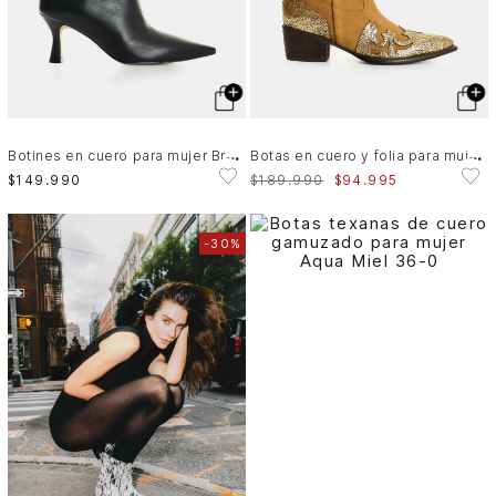
B
otines en cuero para mujer Bruma
B
otas en cuero y folia para mujer Dino
$
149
.
990
$
189
.
990
$
94
.
995
-
30%