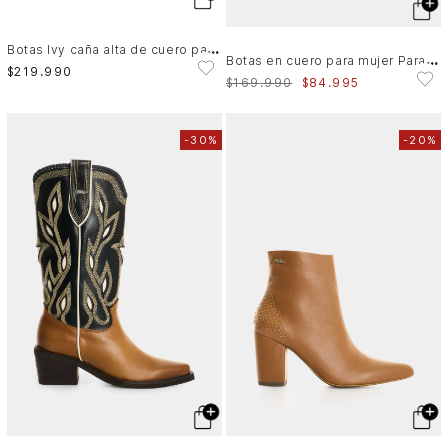
B
otas Ivy caña alta de cuero para mujer contraste
B
otas en cuero para mujer Paracas
$
219
.
990
$
169
.
990
$
84
.
995
-
30%
-
20%