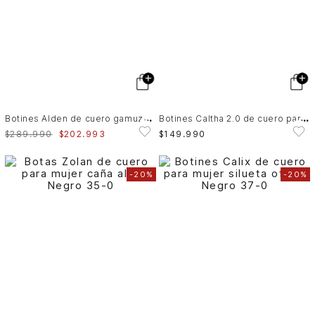
B
otines Alden de cuero gamuzado para mujer apliques
B
otines Caltha 2.0 de cuero para mujer tractorados
$
289
.
990
$
202
.
993
$
149
.
990
-
20%
-
20%