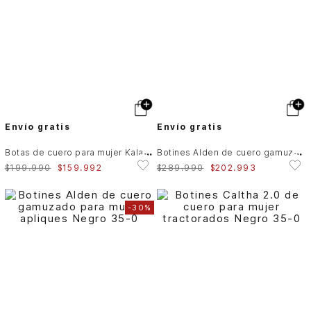
Envío gratis
Envío gratis
B
otas de cuero para mujer Kalahari
B
otines Alden de cuero gamuzado para mujer apliques
$
199
.
990
$
159
.
992
$
289
.
990
$
202
.
993
-
30%