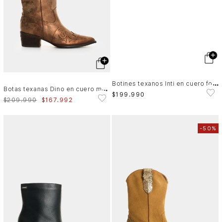
B
otines texanos Inti en cuero folia para mujer
B
otas texanas Dino en cuero metalizado para mujer
$
199
.
990
$
209
.
990
$
167
.
992
-
50%