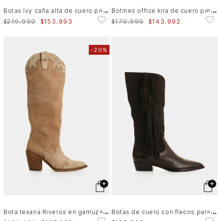
B
otas Ivy caña alta de cuero para mujer contraste
B
otines office kira de cuero para mujer mini taches
$
219
.
990
$
153
.
993
$
179
.
990
$
143
.
992
-
20%
B
ota texana Riveros en gamuza para mujer caña alta
B
otas de cuero con flecos para mujer Thani