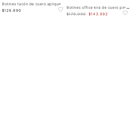
Botines tacón de cuero aplique
B
otines office kira de cuero para mujer mini taches
$
129
.
990
$
179
.
990
$
143
.
992