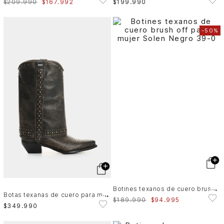
$
209
.
990
$
167
.
992
$
199
.
990
-
50%
B
otines texanos de cuero brush off para mujer Solen
B
otas texanas de cuero para mujer Wayra
$
189
.
990
$
94
.
995
$
349
.
990