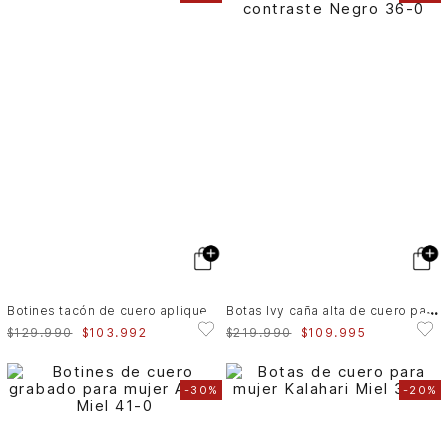
B
otas Ivy caña alta de cuero para mujer contraste
Botines tacón de cuero aplique
$
129
.
990
$
103
.
992
$
219
.
990
$
109
.
995
-
30%
-
20%