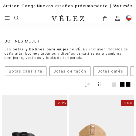
Artisan Gang: Nuevos diseños próximamente |
Ver más
BOTINES MUJER
Las
botas y botines para mujer
de VÉLEZ incluyen modelos de
caña alta, botines urbanos y diseños versátiles para combinar
con jeans, vestidos y looks de temporada.
Botas caña alta
Botas de tacón
Botas cafés
Fecha
De
Release
-
20%
-
20%