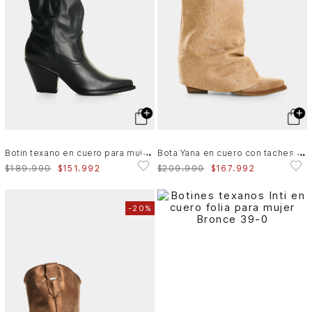
B
otin texano en cuero para mujer Isla
B
ota Yana en cuero con taches para mujer
$
189
.
990
$
151
.
992
$
209
.
990
$
167
.
992
-
20%