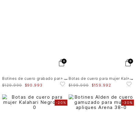
B
otines de cuero grabado para mujer Alpha
B
otas de cuero para mujer Kalahari
$
129
.
990
$
90
.
993
$
199
.
990
$
159
.
992
-
20%
-
30%