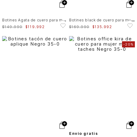
B
otines Agata de cuero para mujer silueta punta
B
otines black de cuero para mujer snake
$
149
.
990
$
119
.
992
$
169
.
990
$
135
.
992
-
20%
Envío gratis