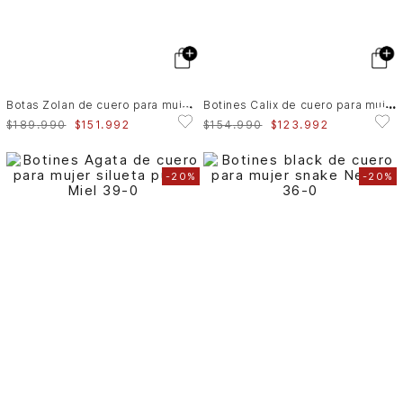
B
otas Zolan de cuero para mujer caña alta
B
otines Calix de cuero para mujer silueta office
$
189
.
990
$
151
.
992
$
154
.
990
$
123
.
992
-
20%
-
20%