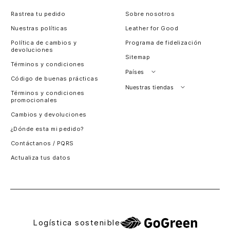
Rastrea tu pedido
Sobre nosotros
Nuestras políticas
Leather for Good
Política de cambios y
Programa de fidelización
devoluciones
Sitemap
Términos y condiciones
Países
Código de buenas prácticas
Perú
Nuestras tiendas
Términos y condiciones
promocionales
Colombia
Santiago, Chile
Cambios y devoluciones
Panamá
¿Dónde esta mi pedido?
Guatemala
Contáctanos / PQRS
Estados unidos
Actualiza tus datos
Costa Rica
El Salvador
Logística sostenible