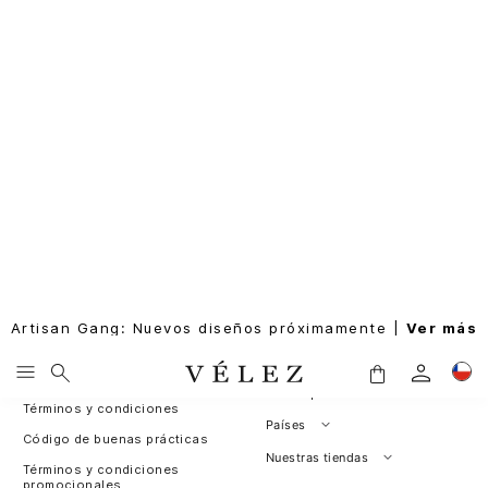
Artisan Gang: Nuevos diseños próximamente |
Ver más
SUSCRIBIRME
Rastrea tu pedido
Sobre nosotros
Nuestras políticas
Leather for Good
Política de cambios y
Programa de fidelización
devoluciones
Sitemap
Términos y condiciones
Países
Código de buenas prácticas
Perú
Nuestras tiendas
Términos y condiciones
promocionales
Colombia
Santiago, Chile
Cambios y devoluciones
Panamá
¿Dónde esta mi pedido?
Guatemala
Contáctanos / PQRS
Estados unidos
Actualiza tus datos
Costa Rica
El Salvador