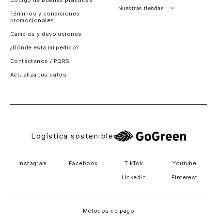
Código de buenas prácticas
Perú
Nuestras tiendas
Términos y condiciones
promocionales
Colombia
Santiago, Chile
Cambios y devoluciones
Panamá
¿Dónde esta mi pedido?
Guatemala
Contáctanos / PQRS
Estados unidos
Actualiza tus datos
Costa Rica
El Salvador
Logística sostenible
Instagram
Facebook
TikTok
Youtube
LinkedIn
Pinterest
Métodos de pago