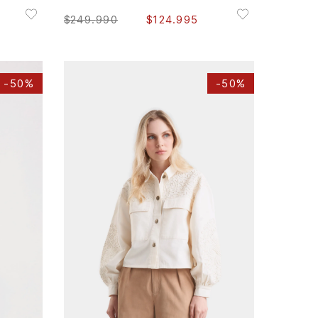
$
249
.
990
$
124
.
995
-
50%
-
50%
S
M
L