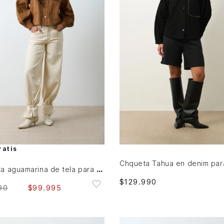
L
M
L
XL
AGREGAR AL CARRITO
AGREGAR AL CARRITO
ratis
Chaqueta aguamarina de tela para mujer bordados en gamuza
$
129
.
990
90
$
99
.
995