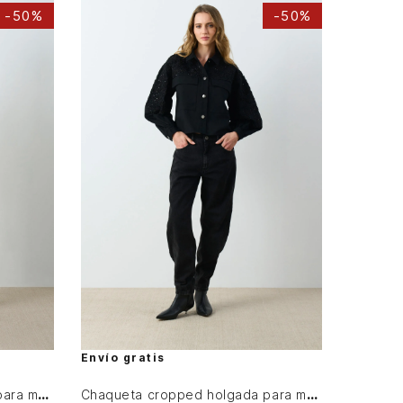
-
50%
-
50%
M
L
XL
AGREGAR AL CARRITO
Envío gratis
Chaqueta cropped holgada para mujer Tritón
Chaqueta cropped holgada para mujer Tritón