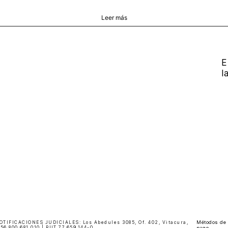
ersonalidad. Lleva calidad, lleva VÉLEZ.
Leer más
E
l
Métodos de
FICACIONES JUDICIALES: Los Abedules 3085, Of. 402, Vitacura,
6 800 681 010 | RUT 77.659.144-0
pago