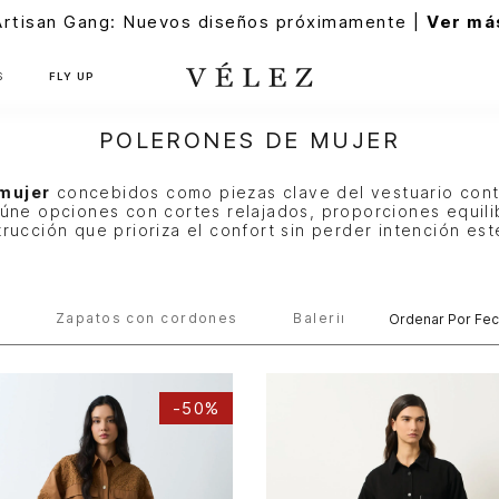
Artisan Gang: Nuevos diseños próximamente |
Ver má
S
FLY UP
POLERONES DE MUJER
mujer
concebidos como piezas clave del vestuario con
eúne opciones con cortes relajados, proporciones equili
rucción que prioriza el confort sin perder intención est
s
Zapatos con cordones
Balerinas
Ordenar Por
Fec
-
50%