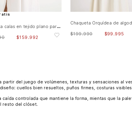
AGREGAR AL CARRITO
AGREGAR AL CARRITO
ratis
Chaqueta calas en tejido plano para mujer silueta cropped
$
199
.
990
$
99
.
995
90
$
159
.
992
 partir del juego de volúmenes, texturas y sensaciones al vest
seño: cuellos bien resueltos, puños firmes, costuras visibles
 caída controlada que mantiene la forma, mientas que la palet
 resto del clóset.
tendencias actuales desde una mirada sobria. Aparecen líneas m
tura.