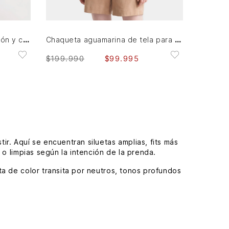
AGREGAR AL CARRITO
Chaqueta Orquídea de algodón y cáñamo para mujer silueta oversized
Chaqueta aguamarina de tela para mujer bordados en gamuza
$
199
.
990
$
99
.
995
ir. Aquí se encuentran siluetas amplias, fits más
 o limpias según la intención de la prenda.
a de color transita por neutros, tonos profundos
inimalistas, referencias utilitarias y propuestas