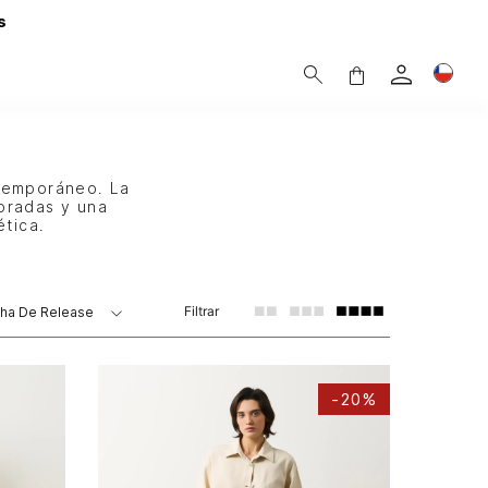
s
temporáneo. La
bradas y una
ética.
Filtrar
ha De Release
-
20%