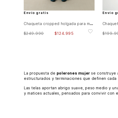
AGREGAR AL CARRITO
Envío gratis
Envío g
Chaqueta cropped holgada para mujer Tritón
$
249
.
990
$
124
.
995
$
199
.
9
La propuesta de
polerones mujer
se construye a
estructurados y terminaciones que definen cada di
Las telas aportan abrigo suave, peso medio y una
y matices actuales, pensados para convivir con el
Polerones de moda para mujer
Los
polerones de moda para mujer
interpretan 
más relajadas, siempre con atención al fit y la tex