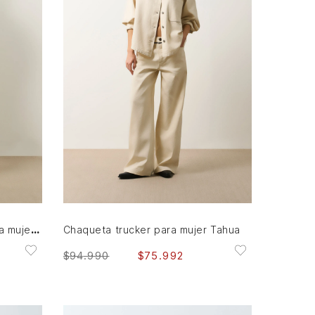
M
L
XL
AGREGAR AL CARRITO
Chqueta Tahua en denim para mujer oversized
Chaqueta trucker para mujer Tahua
$
94
.
990
$
75
.
992