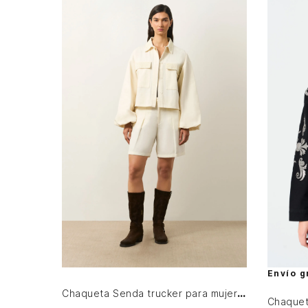
M
L
XL
AGREGAR AL CARRITO
Envío g
Chaqueta Senda trucker para mujer oversized