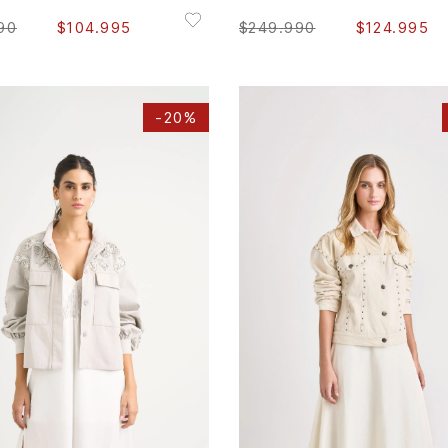
90
$
104
.
995
$
249
.
990
$
124
.
995
-
20%
XL
M