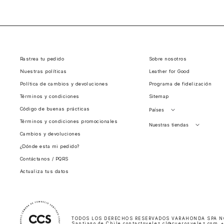
Compra ahora las alternativas que vayan con tu p
Rastrea tu pedido
Sobre nosotros
Nuestras políticas
Leather for Good
Política de cambios y devoluciones
Programa de fidelización
Términos y condiciones
Sitemap
Código de buenas prácticas
Países
Términos y condiciones promocionales
Perú
Nuestras tiendas
Cambios y devoluciones
Colombia
Santiago, Chile
¿Dónde esta mi pedido?
Panamá
Contáctanos / PQRS
Guatemala
Actualiza tus datos
Estados unidos
Costa Rica
El Salvador
TODOS LOS DERECHOS RESERVADOS VARAHONDA SPA NOTI
Santiago de Chile contactovelez.cl@cuerosvelez.com +5