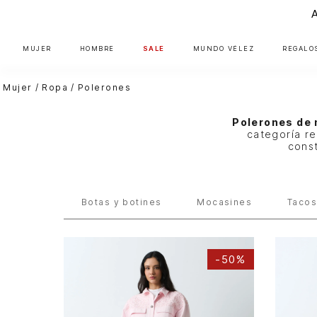
MUJER
HOMBRE
SALE
MUNDO VÉLEZ
REGALO
Mujer
Ropa
Polerones
Polerones de 
categoría r
const
Botas y botines
Mocasines
Taco
-
50%