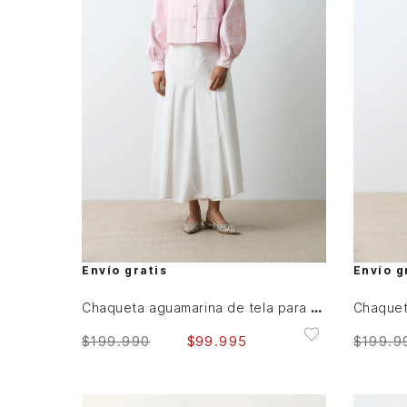
S
M
L
AGREGAR AL CARRITO
Envío gratis
Envío g
Chaqueta aguamarina de tela para mujer bordados en gamuza
$
199
.
990
$
99
.
995
$
199
.
9