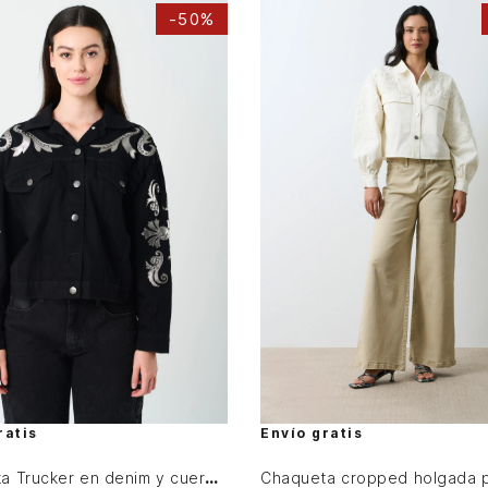
-
50%
L
XL
S
M
L
XL
AGREGAR AL CARRITO
AGREGAR AL CARRITO
ratis
Envío gratis
Chaqueta Trucker en denim y cuero para mujer Soren