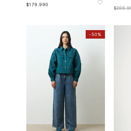
$
179
.
990
$
209
.
9
-
50%
L
XL