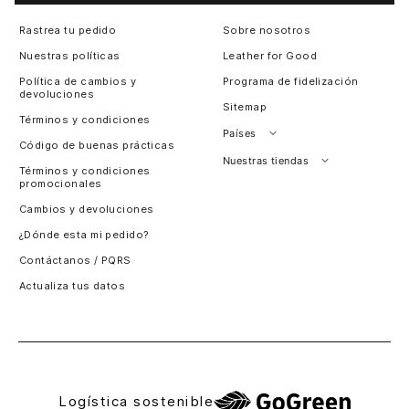
Rastrea tu pedido
Sobre nosotros
Nuestras políticas
Leather for Good
Política de cambios y
Programa de fidelización
devoluciones
Sitemap
Términos y condiciones
Países
Código de buenas prácticas
Perú
Nuestras tiendas
Términos y condiciones
promocionales
Colombia
Santiago, Chile
Cambios y devoluciones
Panamá
¿Dónde esta mi pedido?
Guatemala
Contáctanos / PQRS
Estados unidos
Actualiza tus datos
Costa Rica
El Salvador
Logística sostenible