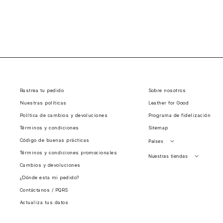
Rastrea tu pedido
Sobre nosotros
Nuestras políticas
Leather for Good
Política de cambios y devoluciones
Programa de fidelización
Términos y condiciones
Sitemap
Código de buenas prácticas
Países
Términos y condiciones promocionales
Perú
Nuestras tiendas
Cambios y devoluciones
Colombia
Santiago, Chile
¿Dónde esta mi pedido?
Panamá
Contáctanos / PQRS
Guatemala
Actualiza tus datos
Estados unidos
Costa Rica