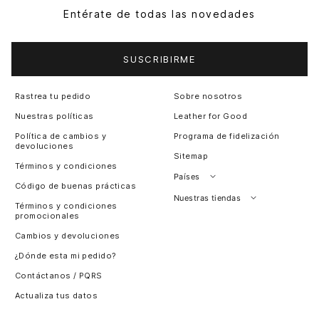
Entérate de todas las novedades
SUSCRIBIRME
Rastrea tu pedido
Sobre nosotros
Nuestras políticas
Leather for Good
Política de cambios y
Programa de fidelización
devoluciones
Sitemap
Términos y condiciones
Países
Código de buenas prácticas
Perú
Nuestras tiendas
Términos y condiciones
promocionales
Colombia
Santiago, Chile
Cambios y devoluciones
Panamá
¿Dónde esta mi pedido?
Guatemala
Contáctanos / PQRS
Estados unidos
Actualiza tus datos
Costa Rica
El Salvador