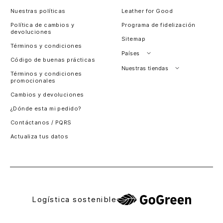
Nuestras políticas
Leather for Good
Política de cambios y
Programa de fidelización
devoluciones
Sitemap
Términos y condiciones
Países
Código de buenas prácticas
Perú
Nuestras tiendas
Términos y condiciones
promocionales
Colombia
Santiago, Chile
Cambios y devoluciones
Panamá
¿Dónde esta mi pedido?
Guatemala
Contáctanos / PQRS
Estados unidos
Actualiza tus datos
Costa Rica
El Salvador
Logística sostenible