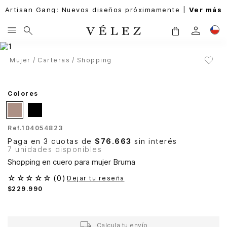
Artisan Gang: Nuevos diseños próximamente |
Ver más
Mujer
Carteras
Shopping
Colores
Ref.
104054823
Paga en 3 cuotas de
$76.663
sin interés
7 unidades disponibles
Shopping en cuero para mujer Bruma
☆
☆
☆
☆
☆
(
0
)
Dejar tu reseña
$
229
.
990
Calcula tu envío