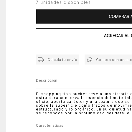
7 unidades disponibles
COMPRAR 
AGREGAR AL 
Calcula tu envío
Compra con un as
Descripción
El shopping tipo bucket revela una historia d
estructura conserva la esencia del material,
oficio, aporta carácter y una textura que se
sobre la superficie como trazos de movimie
estructurado y lo orgánico. En su quietud ha
se reconoce por la profundidad del detalle.
Características