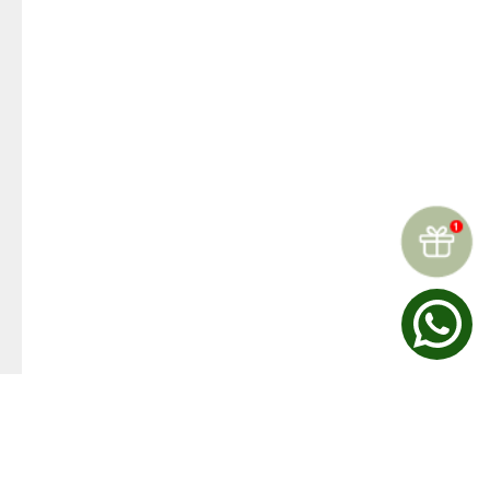
☆
☆
☆
☆
☆
Reseñas (
0
)