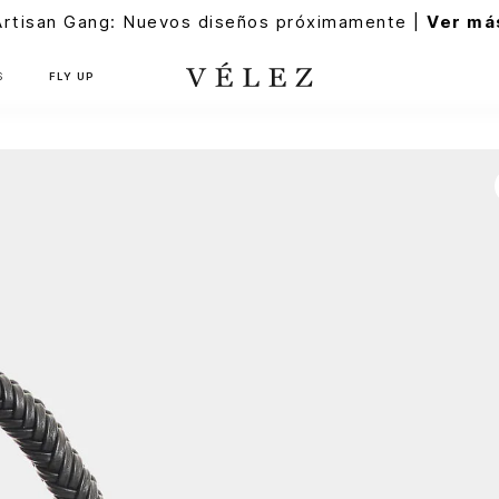
Artisan Gang: Nuevos diseños próximamente |
Ver má
S
FLY UP