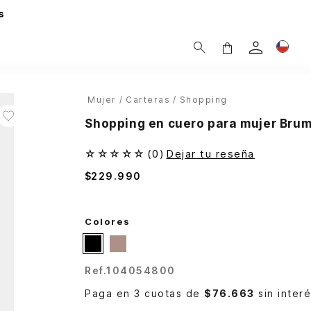
s
Mujer
Carteras
Shopping
Shopping en cuero para mujer Bru
☆
☆
☆
☆
☆
(
0
)
Dejar tu reseña
$
229
.
990
Colores
Ref.
104054800
Paga en 3 cuotas de
$76.663
sin inter