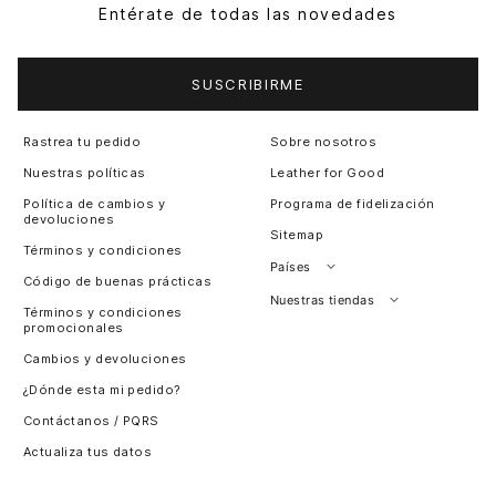
Entérate de todas las novedades
SUSCRIBIRME
Rastrea tu pedido
Sobre nosotros
Nuestras políticas
Leather for Good
Política de cambios y
Programa de fidelización
devoluciones
Sitemap
Términos y condiciones
Países
Código de buenas prácticas
Perú
Nuestras tiendas
Términos y condiciones
promocionales
Colombia
Santiago, Chile
Cambios y devoluciones
Panamá
¿Dónde esta mi pedido?
Guatemala
Contáctanos / PQRS
Estados unidos
Actualiza tus datos
Costa Rica
El Salvador