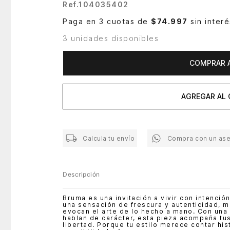
Ref.
104035402
Paga en 3 cuotas de
$74.997
sin interé
3 unidades disponibles
COMPRAR 
AGREGAR AL 
Calcula tu envío
Compra con un as
Descripción
Bruma es una invitación a vivir con intención
una sensación de frescura y autenticidad, m
evocan el arte de lo hecho a mano. Con una 
hablan de carácter, esta pieza acompaña t
libertad. Porque tu estilo merece contar hi