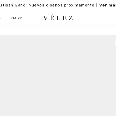
Artisan Gang: Nuevos diseños próximamente |
Ver má
S
FLY UP