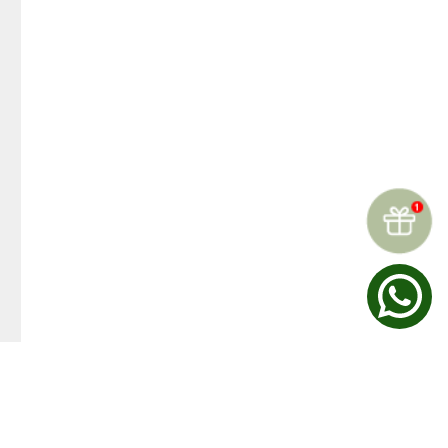
☆
☆
☆
☆
☆
Reseñas (
0
)