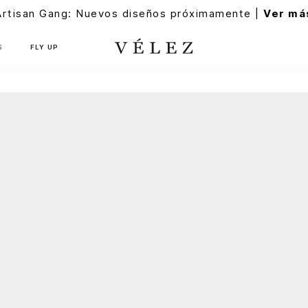
Artisan Gang: Nuevos diseños próximamente |
Ver má
S
FLY UP