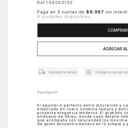
Ref.
104053102
Paga en 3 cuotas de
$9.997
sin interé
8 unidades disponibles
COMPRAR
AGREGAR AL
Calcula tu envío
Compra con un a
Descripción
El equilibrio perfecto entre discreción y 
elaborado en cuero combina textura y estru
proyecta elegancia moderna. El grabado co
artesanal de Vélez, donde cada detalle habl
que acompaña con naturalidad los movimient
de quien encuentra belleza en lo simple y 