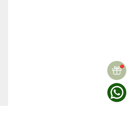
☆
☆
☆
☆
☆
Reseñas (
0
)