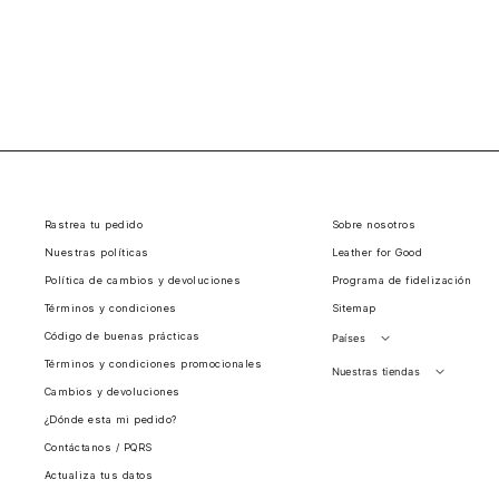
Rastrea tu pedido
Sobre nosotros
Nuestras políticas
Leather for Good
Política de cambios y devoluciones
Programa de fidelización
Términos y condiciones
Sitemap
Código de buenas prácticas
Países
Términos y condiciones promocionales
Perú
Nuestras tiendas
Cambios y devoluciones
Colombia
Santiago, Chile
¿Dónde esta mi pedido?
Panamá
Contáctanos / PQRS
Guatemala
Actualiza tus datos
Estados unidos