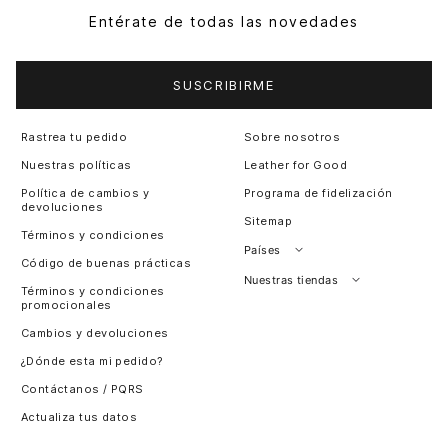
Entérate de todas las novedades
SUSCRIBIRME
Rastrea tu pedido
Sobre nosotros
Nuestras políticas
Leather for Good
Política de cambios y
Programa de fidelización
devoluciones
Sitemap
Términos y condiciones
Países
Código de buenas prácticas
Perú
Nuestras tiendas
Términos y condiciones
promocionales
Colombia
Santiago, Chile
Cambios y devoluciones
Panamá
¿Dónde esta mi pedido?
Guatemala
Contáctanos / PQRS
Estados unidos
Actualiza tus datos
Costa Rica
El Salvador