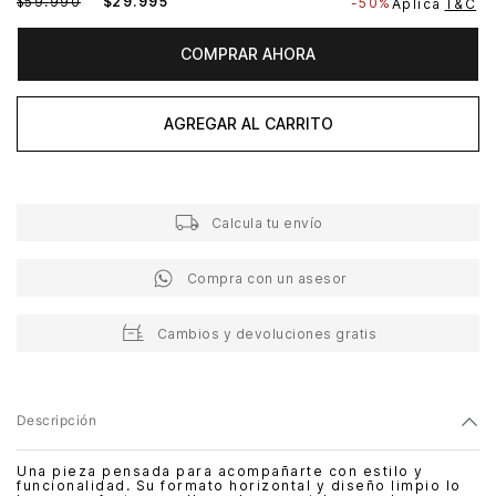
$
59
.
990
$
29
.
995
-
50%
Aplica
T&C
COMPRAR AHORA
AGREGAR AL CARRITO
Calcula tu envío
Compra con un asesor
Cambios y devoluciones gratis
Descripción
Una pieza pensada para acompañarte con estilo y
funcionalidad. Su formato horizontal y diseño limpio lo