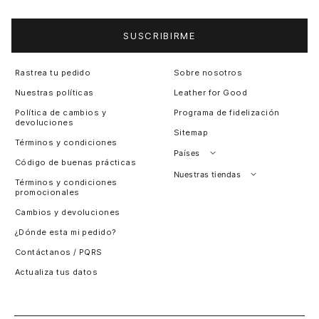
SUSCRIBIRME
Rastrea tu pedido
Sobre nosotros
Nuestras políticas
Leather for Good
Política de cambios y
Programa de fidelización
devoluciones
Sitemap
Términos y condiciones
Países
Código de buenas prácticas
Perú
Nuestras tiendas
Términos y condiciones
promocionales
Colombia
Santiago, Chile
Cambios y devoluciones
Panamá
¿Dónde esta mi pedido?
Guatemala
Contáctanos / PQRS
Estados unidos
Actualiza tus datos
Costa Rica
El Salvador