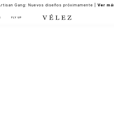
Artisan Gang: Nuevos diseños próximamente |
Ver má
S
FLY UP