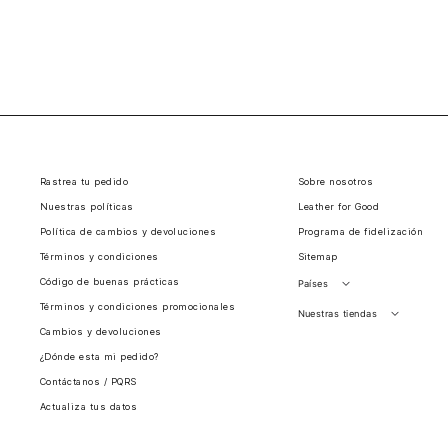
Rastrea tu pedido
Sobre nosotros
Nuestras políticas
Leather for Good
Política de cambios y devoluciones
Programa de fidelización
Términos y condiciones
Sitemap
Código de buenas prácticas
Países
Términos y condiciones promocionales
Perú
Nuestras tiendas
Cambios y devoluciones
Colombia
Santiago, Chile
¿Dónde esta mi pedido?
Panamá
Contáctanos / PQRS
Guatemala
Actualiza tus datos
Estados unidos
Costa Rica