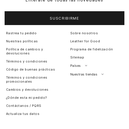
SUSCRIBIRME
Rastrea tu pedido
Sobre nosotros
Nuestras políticas
Leather for Good
Política de cambios y
Programa de fidelización
devoluciones
Sitemap
Términos y condiciones
Países
Código de buenas prácticas
Perú
Nuestras tiendas
Términos y condiciones
promocionales
Colombia
Santiago, Chile
Cambios y devoluciones
Panamá
¿Dónde esta mi pedido?
Guatemala
Contáctanos / PQRS
Estados unidos
Actualiza tus datos
Costa Rica
El Salvador