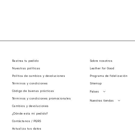
Rastrea tu pedido
Sobre nosotros
Nuestras políticas
Leather for Good
Política de cambios y devoluciones
Programa de fidelización
Términos y condiciones
Sitemap
Código de buenas prácticas
Países
Términos y condiciones promocionales
Perú
Nuestras tiendas
Cambios y devoluciones
Colombia
Santiago, Chile
¿Dónde esta mi pedido?
Panamá
Contáctanos / PQRS
Guatemala
Actualiza tus datos
Estados unidos