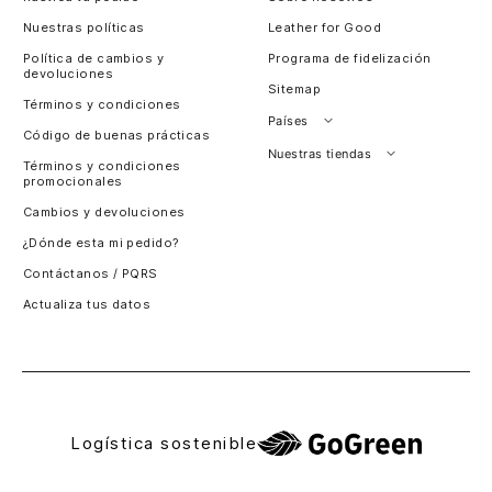
Nuestras políticas
Leather for Good
Política de cambios y
Programa de fidelización
devoluciones
Sitemap
Términos y condiciones
Países
Código de buenas prácticas
Perú
Nuestras tiendas
Términos y condiciones
promocionales
Colombia
Santiago, Chile
Cambios y devoluciones
Panamá
¿Dónde esta mi pedido?
Guatemala
Contáctanos / PQRS
Estados unidos
Actualiza tus datos
Costa Rica
El Salvador
Logística sostenible