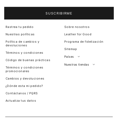
SUSCRIBIRME
Rastrea tu pedido
Sobre nosotros
Nuestras políticas
Leather for Good
Política de cambios y
Programa de fidelización
devoluciones
Sitemap
Términos y condiciones
Países
Código de buenas prácticas
Perú
Nuestras tiendas
Términos y condiciones
promocionales
Colombia
Santiago, Chile
Cambios y devoluciones
Panamá
¿Dónde esta mi pedido?
Guatemala
Contáctanos / PQRS
Estados unidos
Actualiza tus datos
Costa Rica
El Salvador