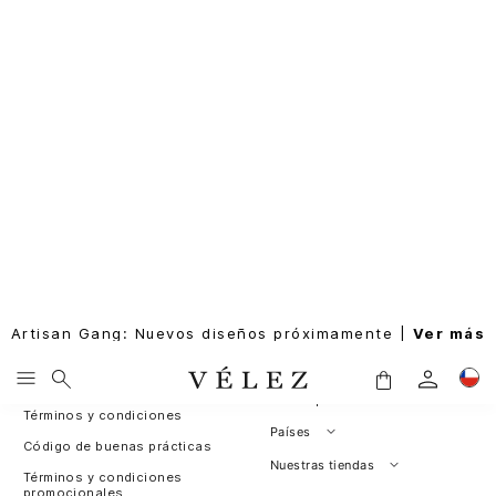
Artisan Gang: Nuevos diseños próximamente |
Ver más
SUSCRIBIRME
Rastrea tu pedido
Sobre nosotros
Nuestras políticas
Leather for Good
Política de cambios y
Programa de fidelización
devoluciones
Sitemap
Términos y condiciones
Países
Código de buenas prácticas
Perú
Nuestras tiendas
Términos y condiciones
promocionales
Colombia
Santiago, Chile
Cambios y devoluciones
Panamá
¿Dónde esta mi pedido?
Guatemala
Contáctanos / PQRS
Estados unidos
Actualiza tus datos
Costa Rica
El Salvador