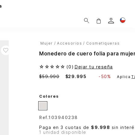
s
Mujer
Accesorios
Cosmetiqueras
Monedero de cuero folia para mujer
☆
☆
☆
☆
☆
(
0
)
Dejar tu reseña
$
59
.
990
$
29
.
995
-
50%
Aplica
T
Colores
Ref.
103940238
Paga en 3 cuotas de
$9.998
sin interé
1 unidad disponible