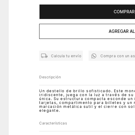
COMPRAR
AGREGAR AL
Calcula tu envío
Compra con un a
Descripción
Un destello de brillo sofisticado. Este m
iridiscente, juega con la luz a través de s
única. Su estructura compacta esconde un i
tarjetas, compartimento para billetes y un
marcación metálica sutil y el cierre con 
elegante.
Características