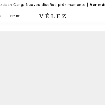
Artisan Gang: Nuevos diseños próximamente |
Ver má
S
FLY UP