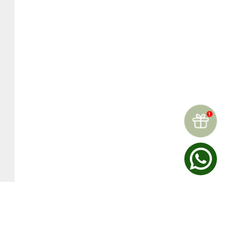
☆
☆
☆
☆
☆
Reseñas (
0
)