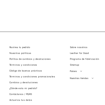
Rastrea tu pedido
Sobre nosotros
Nuestras políticas
Leather for Good
Política de cambios y devoluciones
Programa de fidelización
Términos y condiciones
Sitemap
Código de buenas prácticas
Países
Términos y condiciones promocionales
Perú
Nuestras tiendas
Cambios y devoluciones
Colombia
Santiago, Chile
¿Dónde esta mi pedido?
Panamá
Contáctanos / PQRS
Guatemala
Actualiza tus datos
Estados unidos