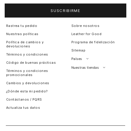
SUSCRIBIRME
Rastrea tu pedido
Sobre nosotros
Nuestras políticas
Leather for Good
Política de cambios y
Programa de fidelización
devoluciones
Sitemap
Términos y condiciones
Países
Código de buenas prácticas
Perú
Nuestras tiendas
Términos y condiciones
promocionales
Colombia
Santiago, Chile
Cambios y devoluciones
Panamá
¿Dónde esta mi pedido?
Guatemala
Contáctanos / PQRS
Estados unidos
Actualiza tus datos
Costa Rica
El Salvador