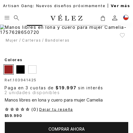
Artisan Gang: Nuevos diseños próximamente |
Ver más
Mujer
Carteras
Bandoleras
Colores
Ref.
103941425
Paga en 3 cuotas de
$19.997
sin interés
2 unidades disponibles
Manos libres en lona y cuero para mujer Camelia
☆
☆
☆
☆
☆
(
0
)
Dejar tu reseña
$
59
.
990
COMPRAR AHORA