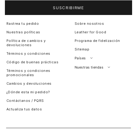
SUSCRIBIRME
Rastrea tu pedido
Sobre nosotros
Nuestras políticas
Leather for Good
Política de cambios y
Programa de fidelización
devoluciones
Sitemap
Términos y condiciones
Países
Código de buenas prácticas
Perú
Nuestras tiendas
Términos y condiciones
promocionales
Colombia
Santiago, Chile
Cambios y devoluciones
Panamá
¿Dónde esta mi pedido?
Guatemala
Contáctanos / PQRS
Estados unidos
Actualiza tus datos
Costa Rica
El Salvador