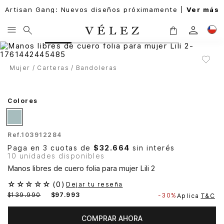
Artisan Gang: Nuevos diseños próximamente |
Ver más
Mujer
Carteras
Bandoleras
Colores
Ref.
103912284
Paga en 3 cuotas de
$32.664
sin interés
10 unidades disponibles
Manos libres de cuero folia para mujer Lili 2
☆
☆
☆
☆
☆
(
0
)
Dejar tu reseña
$
139
.
990
$
97
.
993
-
30%
Aplica
T&C
COMPRAR AHORA