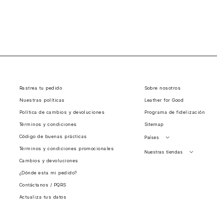
Rastrea tu pedido
Sobre nosotros
Nuestras políticas
Leather for Good
Política de cambios y devoluciones
Programa de fidelización
Términos y condiciones
Sitemap
Código de buenas prácticas
Países
Términos y condiciones promocionales
Perú
Nuestras tiendas
Cambios y devoluciones
Colombia
Santiago, Chile
¿Dónde esta mi pedido?
Panamá
Contáctanos / PQRS
Guatemala
Actualiza tus datos
Estados unidos
Costa Rica