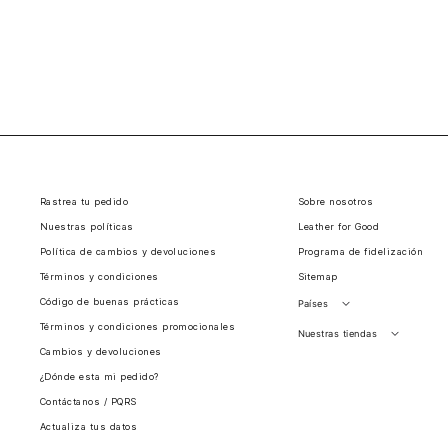
Rastrea tu pedido
Sobre nosotros
Nuestras políticas
Leather for Good
Política de cambios y devoluciones
Programa de fidelización
Términos y condiciones
Sitemap
Código de buenas prácticas
Países
Términos y condiciones promocionales
Perú
Nuestras tiendas
Cambios y devoluciones
Colombia
Santiago, Chile
¿Dónde esta mi pedido?
Panamá
Contáctanos / PQRS
Guatemala
Actualiza tus datos
Estados unidos